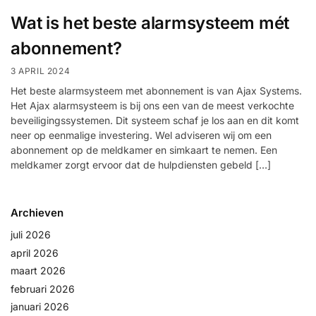
installatie
Wat is het beste alarmsysteem mét
abonnement?
Alarmsystemen
3 APRIL 2024
Account
Contact
Help
Wagen
Camera's
Het beste alarmsysteem met abonnement is van Ajax Systems.
&
Het Ajax alarmsysteem is bij ons een van de meest verkochte
beveiligingssystemen. Dit systeem schaf je los aan en dit komt
Intercom
neer op eenmalige investering. Wel adviseren wij om een
abonnement op de meldkamer en simkaart te nemen. Een
Branddetectie
meldkamer zorgt ervoor dat de hulpdiensten gebeld […]
Inbraakbeveiliging
Archieven
juli 2026
Merken
april 2026
maart 2026
Outlet
februari 2026
SALE
januari 2026