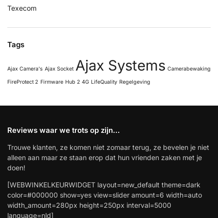
Texecom
Tags
Ajax Systems
Ajax Camera's
Ajax Socket
Camerabewaking
FireProtect 2
Firmware
Hub 2 4G
LifeQuality
Regelgeving
Reviews waar we trots op zijn…
Trouwe klanten, ze komen niet zomaar terug, ze bevelen je niet
alleen aan maar ze staan erop dat hun vrienden zaken met je
doen!
[WEBWINKELKEURWIDGET layout=new_default theme=dark
color=#000000 show=yes view=slider amount=6 width=auto
width_amount=280px height=250px interval=5000
language=nld]