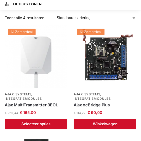
installatie
FILTERS TONEN
Toont alle 4 resultaten
Alarmsystemen
🌞 Zomerdeal
🌞 Zomerdeal
Account
Contact
Help
Wagen
Camera's
&
Intercom
Branddetectie
Inbraakbeveiliging
AJAX SYSTEMS
,
AJAX SYSTEMS
,
INTEGRATIEMODULES
INTEGRATIEMODULES
Ajax MultiTransmitter 3EOL
Ajax ocBridge Plus
Merken
€
165,00
€
90,00
€
265,44
€
114,22
Selecteer opties
Winkelwagen
Outlet
SALE