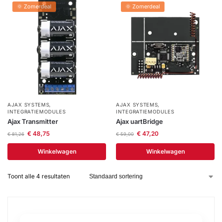
🌞 Zomerdeal
🌞 Zomerdeal
Help &
service
AJAX SYSTEMS
,
AJAX SYSTEMS
,
INTEGRATIEMODULES
INTEGRATIEMODULES
Ajax Transmitter
Ajax uartBridge
€
48,75
€
47,20
€
81,26
€
59,00
Winkelwagen
Winkelwagen
Toont alle 4 resultaten