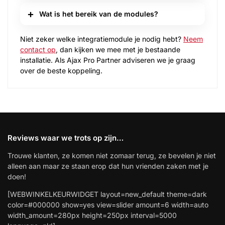
Wat is het bereik van de modules?
Niet zeker welke integratiemodule je nodig hebt?
Neem
contact op
, dan kijken we mee met je bestaande
installatie. Als Ajax Pro Partner adviseren we je graag
over de beste koppeling.
Reviews waar we trots op zijn…
Trouwe klanten, ze komen niet zomaar terug, ze bevelen je niet
alleen aan maar ze staan erop dat hun vrienden zaken met je
doen!
[WEBWINKELKEURWIDGET layout=new_default theme=dark
color=#000000 show=yes view=slider amount=6 width=auto
width_amount=280px height=250px interval=5000