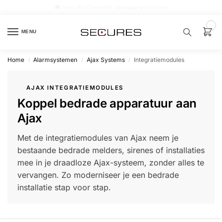
🏷️ 10% extra op Dahua, code
dahuasupersale
0
MENU
Home
Alarmsystemen
Ajax Systems
Integratiemodules
/
/
/
Zoek een
product…
AJAX INTEGRATIEMODULES
Koppel bedrade apparatuur aan
P
O
Ajax
P
U
L
Met de integratiemodules van Ajax neem je
A
I
bestaande bedrade melders, sirenes of installaties
R
mee in je draadloze Ajax-systeem, zonder alles te
Alarm
vervangen. Zo moderniseer je een bedrade
samenstellen
installatie stap voor stap.
Alarm
met