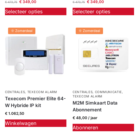
€
349,00
€
349,00
€
473,75
€
473,75
Selecteer opties
Selecteer opties
🌞 Zomerdeal
🌞 Zomerdeal
CENTRALES
,
TEXECOM ALARM
CENTRALES
,
COMMUNICATIE
,
TEXECOM ALARM
Texecom Premier Elite 64-
M2M Simkaart Data
W Hybride IP kit
Abonnement
€
1.062,50
€
48,00
/ jaar
Winkelwagen
Abonneren