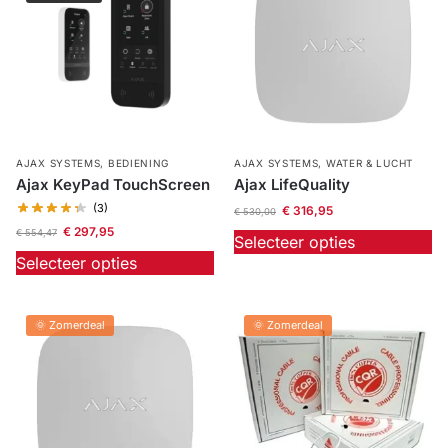
AJAX SYSTEMS
,
BEDIENING
AJAX SYSTEMS
,
WATER & LUCHT
Ajax KeyPad TouchScreen
Ajax LifeQuality
(3)
€
316,95
€
530,00
€
297,95
€
554,47
Selecteer opties
Selecteer opties
🌞 Zomerdeal
🌞 Zomerdeal