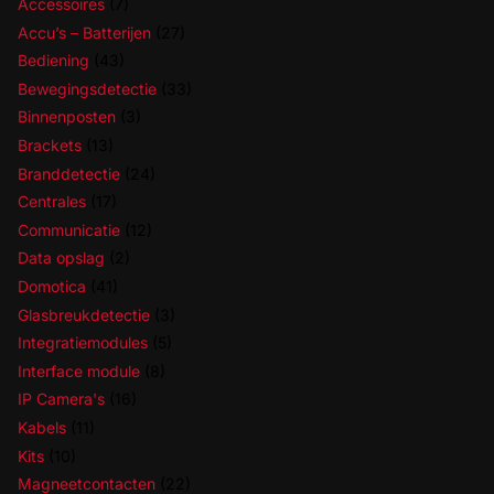
Accessoires
(7)
Accu’s – Batterijen
(27)
Bediening
(43)
Bewegingsdetectie
(33)
Binnenposten
(3)
Brackets
(13)
Branddetectie
(24)
Centrales
(17)
Communicatie
(12)
Data opslag
(2)
Domotica
(41)
Glasbreukdetectie
(3)
Integratiemodules
(5)
Interface module
(8)
IP Camera's
(16)
Kabels
(11)
Kits
(10)
Magneetcontacten
(22)