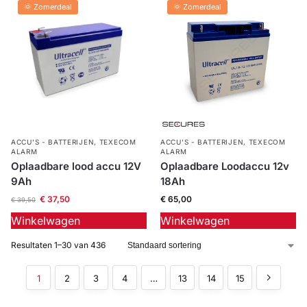
🌞 Zomerdeal
🌞 Zomerdeal
ACCU'S - BATTERIJEN
,
TEXECOM
ACCU'S - BATTERIJEN
,
TEXECOM
ALARM
ALARM
Oplaadbare lood accu 12V
Oplaadbare Loodaccu 12v
9Ah
18Ah
€
37,50
€
65,00
€
39,50
Winkelwagen
Winkelwagen
Resultaten 1–30 van 436
1
2
3
4
…
13
14
15