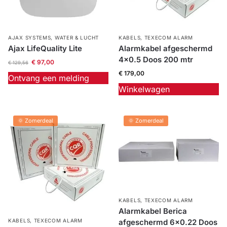
AJAX SYSTEMS
,
WATER & LUCHT
KABELS
,
TEXECOM ALARM
Ajax LifeQuality Lite
Alarmkabel afgeschermd
4×0.5 Doos 200 mtr
€
97,00
€
129,56
€
179,00
Ontvang een melding
Winkelwagen
🌞 Zomerdeal
🌞 Zomerdeal
KABELS
,
TEXECOM ALARM
Alarmkabel Berica
KABELS
,
TEXECOM ALARM
afgeschermd 6×0.22 Doos