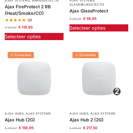
AJAX SYSTEMS
,
BRANDDETECTIE
AJAX SYSTEMS
,
GLASBREUKDETECTIE
Ajax FireProtect 2 RB
Ajax GlassProtect
(Heat/Smoke/CO)
€
59,95
€
102,85
(3)
Selecteer opties
€
119,95
€
199,60
Selecteer opties
🌞 Zomerdeal
🌞 Zomerdeal
AJAX HUBS
,
AJAX SYSTEMS
AJAX HUBS
,
AJAX SYSTEMS
Ajax Hub (2G)
Ajax Hub 2 (2G)
€
156,95
€
217,50
€
270,62
€
379,67