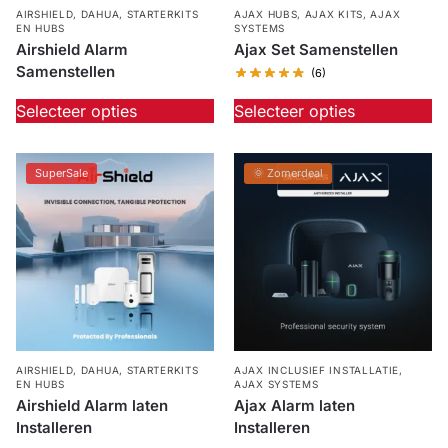
AIRSHIELD
,
DAHUA
,
STARTERKITS
AJAX HUBS
,
AJAX KITS
,
AJAX
EN HUBS
SYSTEMS
Outlet
SALE
Airshield Alarm
Ajax Set Samenstellen
Samenstellen
(6)
Help &
Selecteer opties
Selecteer opties
service
SuperSale
🌞 Zomerdeal
AIRSHIELD
,
DAHUA
,
STARTERKITS
AJAX INCLUSIEF INSTALLATIE
,
EN HUBS
AJAX SYSTEMS
Airshield Alarm laten
Ajax Alarm laten
Installeren
Installeren