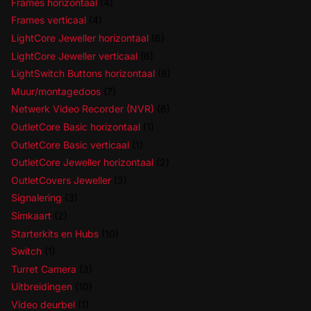
Frames horizontaal
(4)
Frames verticaal
(4)
LightCore Jeweller horizontaal
(6)
LightCore Jeweller verticaal
(6)
LightSwitch Buttons horizontaal
(8)
Muur/montagedoos
(7)
Netwerk Video Recorder (NVR)
(6)
OutletCore Basic horizontaal
(1)
OutletCore Basic verticaal
(1)
OutletCore Jeweller horizontaal
(2)
OutletCovers Jeweller
(3)
Signalering
(3)
Simkaart
(2)
Starterkits en Hubs
(10)
Switch
(1)
Turret Camera
(3)
Uitbreidingen
(10)
Video deurbel
(1)