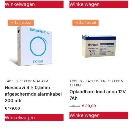
Winkelwagen
Winkelwagen
🌞 Zomerdeal
🌞 Zomerdeal
KABELS
,
TEXECOM ALARM
ACCU'S - BATTERIJEN
,
TEXECOM
ALARM
Novacavi 4 x 0,5mm
Oplaadbare lood accu 12V
afgeschermde alarmkabel
7Ah
200 mtr
€
30,00
€
35,00
€
179,00
Winkelwagen
Winkelwagen