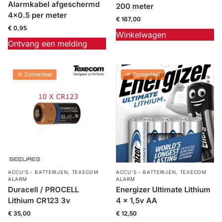
Alarmkabel afgeschermd
200 meter
4×0.5 per meter
€
167,00
€
0,95
Winkelwagen
Ontvang een melding
🌞 Zomerdeal
🌞 Zomerdeal
ACCU'S - BATTERIJEN
,
TEXECOM
ACCU'S - BATTERIJEN
,
TEXECOM
ALARM
ALARM
Duracell / PROCELL
Energizer Ultimate Lithium
Lithium CR123 3v
4 x 1,5v AA
€
35,00
€
12,50