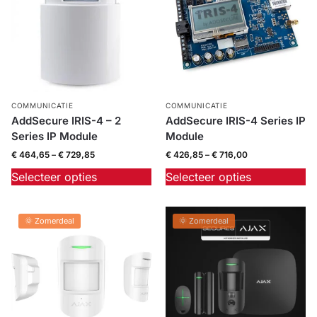
COMMUNICATIE
COMMUNICATIE
AddSecure IRIS-4 – 2
AddSecure IRIS-4 Series IP
Series IP Module
Module
€
464,65
–
€
729,85
€
426,85
–
€
716,00
Selecteer opties
Selecteer opties
🌞 Zomerdeal
🌞 Zomerdeal