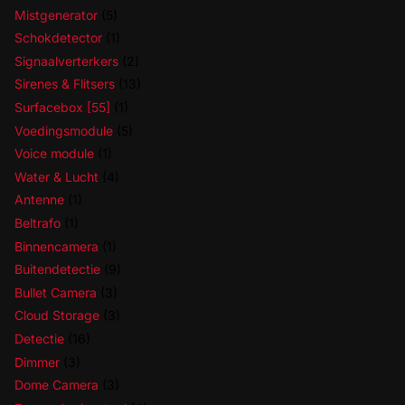
Mistgenerator
(5)
Schokdetector
(1)
Signaalverterkers
(2)
Sirenes & Flitsers
(13)
Surfacebox [55]
(1)
Voedingsmodule
(5)
Voice module
(1)
Water & Lucht
(4)
Antenne
(1)
Beltrafo
(1)
Binnencamera
(1)
Buitendetectie
(9)
Bullet Camera
(3)
Cloud Storage
(3)
Detectie
(16)
Dimmer
(3)
Dome Camera
(3)