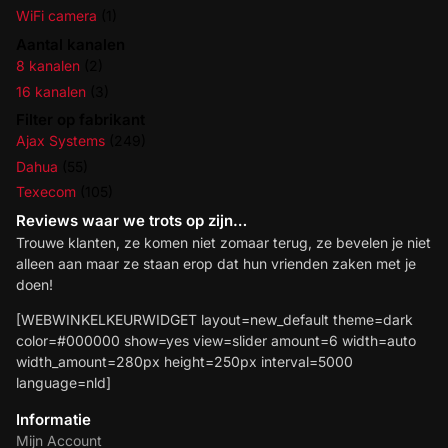
WiFi camera
(1)
Aantal kanalen
8 kanalen
(2)
16 kanalen
(3)
Filter op fabrikant
Ajax Systems
(249)
Dahua
(55)
Texecom
(105)
Reviews waar we trots op zijn…
Trouwe klanten, ze komen niet zomaar terug, ze bevelen je niet
alleen aan maar ze staan erop dat hun vrienden zaken met je
doen!
[WEBWINKELKEURWIDGET layout=new_default theme=dark
color=#000000 show=yes view=slider amount=6 width=auto
width_amount=280px height=250px interval=5000
language=nld]
Informatie
Mijn Account