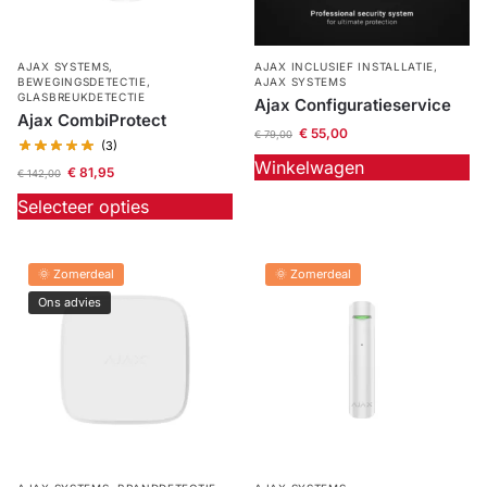
AJAX SYSTEMS
,
AJAX INCLUSIEF INSTALLATIE
,
BEWEGINGSDETECTIE
,
AJAX SYSTEMS
GLASBREUKDETECTIE
Ajax Configuratieservice
Ajax CombiProtect
€
55,00
€
79,00
(3)
Winkelwagen
€
81,95
€
142,00
Selecteer opties
🌞 Zomerdeal
🌞 Zomerdeal
Ons advies