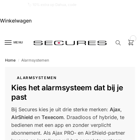
🏷️ 10% extra op Dahua, code
dahuasupersale
Winkelwagen
0
MENU
Home
Alarmsystemen
/
Zoek een
product…
ALARMSYSTEMEN
Kies het alarmsysteem dat bij je
P
O
past
P
U
L
Bij Secures kies je uit drie sterke merken:
Ajax
,
A
I
AirShield
en
Texecom
. Draadloos of hybride, te
R
bedienen met een app en zonder verplicht
Alarm
abonnement. Als Ajax PRO- en AirShield-partner
samenstellen