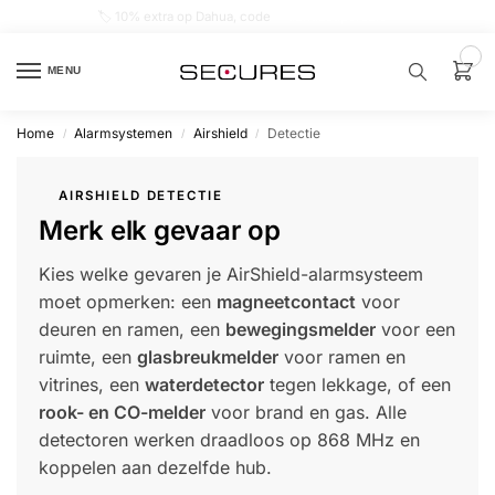
🏷️ 10% extra op Dahua, code
dahuasupersale
0
MENU
Home
Alarmsystemen
Airshield
Detectie
/
/
/
Zoek een
product…
AIRSHIELD DETECTIE
Merk elk gevaar op
P
O
P
Kies welke gevaren je AirShield-alarmsysteem
U
L
moet opmerken: een
magneetcontact
voor
A
I
deuren en ramen, een
bewegingsmelder
voor een
R
ruimte, een
glasbreukmelder
voor ramen en
Alarm
vitrines, een
waterdetector
tegen lekkage, of een
samenstellen
rook- en CO-melder
voor brand en gas. Alle
detectoren werken draadloos op 868 MHz en
Alarm
koppelen aan dezelfde hub.
met