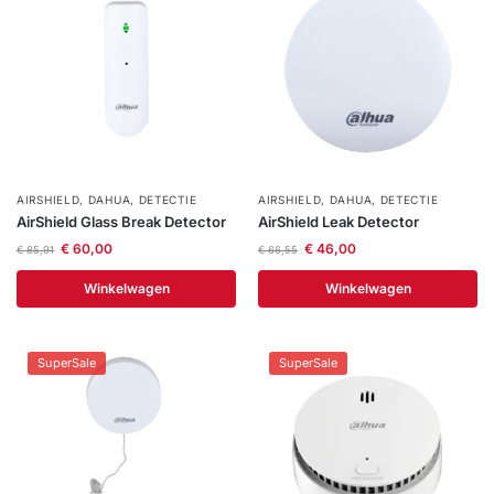
AIRSHIELD
,
DAHUA
,
DETECTIE
AIRSHIELD
,
DAHUA
,
DETECTIE
AirShield Glass Break Detector
AirShield Leak Detector
€
60,00
€
46,00
€
85,91
€
66,55
Winkelwagen
Winkelwagen
SuperSale
SuperSale