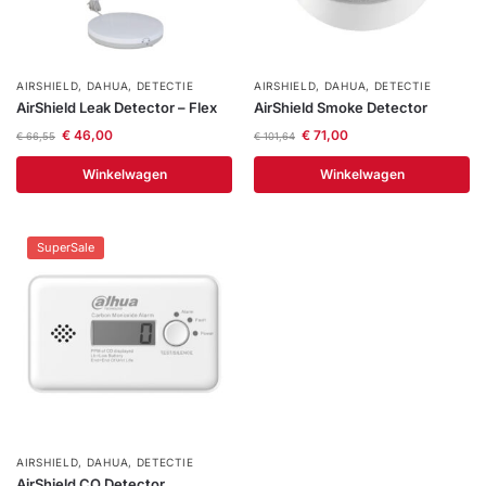
AIRSHIELD
,
DAHUA
,
DETECTIE
AIRSHIELD
,
DAHUA
,
DETECTIE
AirShield Leak Detector – Flex
AirShield Smoke Detector
€
46,00
€
71,00
€
66,55
€
101,64
Winkelwagen
Winkelwagen
SuperSale
AIRSHIELD
,
DAHUA
,
DETECTIE
AirShield CO Detector