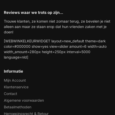
Reviews waar we trots op zijn…
Trouwe klanten, ze komen niet zomaar terug, ze bevelen je niet
alleen aan maar ze staan erop dat hun vrienden zaken met je
doen!
[WEBWINKELKEURWIDGET layout=new_default theme=dark
color=#000000 show=yes view=slider amount=6 width=auto
width_amount=280px height=250px interval=5000
language=nld]
Informatie
Mijn Account
Klantenservice
Contact
Algemene voorwaarden
Betaalmethoden
Herroepingsrecht & Retour