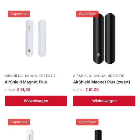
Help &
service
SuperSale
SuperSale
AIRSHIELD
,
DAHUA
,
DETECTIE
AIRSHIELD
,
DAHUA
,
DETECTIE
AirShield Magnet Plus
AirShield Magnet Plus (zwart)
€
51,00
€
51,00
€
73,81
€
73,81
Winkelwagen
Winkelwagen
SuperSale
SuperSale