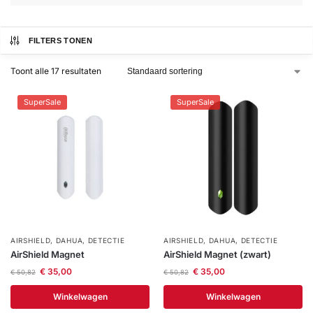
installatie
FILTERS TONEN
Alarmsystemen
Toont alle 17 resultaten
Account
Contact
Help
Wagen
Camera's
SuperSale
SuperSale
&
Intercom
Branddetectie
Inbraakbeveiliging
AIRSHIELD
,
DAHUA
,
DETECTIE
AIRSHIELD
,
DAHUA
,
DETECTIE
Merken
AirShield Magnet
AirShield Magnet (zwart)
€
35,00
€
35,00
€
50,82
€
50,82
Outlet
SALE
Winkelwagen
Winkelwagen