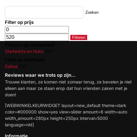
Zoeken
Filter op prijs
Filteren
Filteren op component
Starterkits en Hubs
(10)
Filter op fabrikant
Dahua
(12)
Reviews waar we trots op zijn…
Trouwe klanten, ze komen niet zomaar terug, ze bevelen je niet
alleen aan maar ze staan erop dat hun vrienden zaken met je
doen!
[WEBWINKELKEURWIDGET layout=new_default theme=dark
color=#000000 show=yes view=slider amount=6 width=auto
width_amount=280px height=250px interval=5000
language=nld]
Informatie