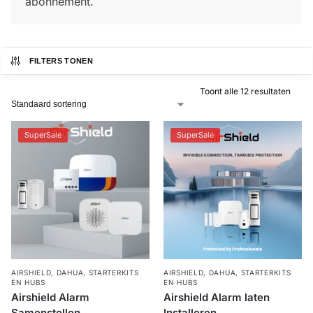
abonnement.
Alarm
met
installatie
FILTERS TONEN
Toont alle 12 resultaten
Alarmsystemen
SuperSale
SuperSale
Account
Contact
Help
Wagen
Camera's
&
Intercom
Branddetectie
Inbraakbeveiliging
AIRSHIELD
,
DAHUA
,
STARTERKITS
AIRSHIELD
,
DAHUA
,
STARTERKITS
EN HUBS
EN HUBS
Merken
Airshield Alarm
Airshield Alarm laten
Samenstellen
Installeren