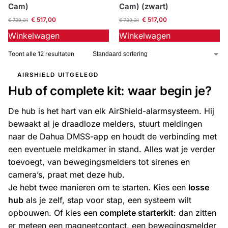
Cam)
Cam) (zwart)
€
517,00
€
517,00
€
739,31
€
739,31
Winkelwagen
Winkelwagen
Toont alle 12 resultaten
AIRSHIELD UITGELEGD
Hub of complete kit: waar begin je?
De hub is het hart van elk AirShield-alarmsysteem. Hij
bewaakt al je draadloze melders, stuurt meldingen
naar de Dahua DMSS-app en houdt de verbinding met
een eventuele meldkamer in stand. Alles wat je verder
toevoegt, van bewegingsmelders tot sirenes en
camera’s, praat met deze hub.
Je hebt twee manieren om te starten. Kies een
losse
hub
als je zelf, stap voor stap, een systeem wilt
opbouwen. Of kies een
complete starterkit
: dan zitten
er meteen een magneetcontact, een bewegingsmelder