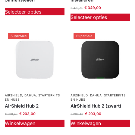
€
349,00
€
473,75
Outlet
SALE
Selecteer opties
Selecteer opties
Help &
service
SuperSale
SuperSale
AIRSHIELD
,
DAHUA
,
STARTERKITS
AIRSHIELD
,
DAHUA
,
STARTERKITS
EN HUBS
EN HUBS
AirShield Hub 2
AirShield Hub 2 (zwart)
€
203,00
€
203,00
€
290,40
€
290,40
Winkelwagen
Winkelwagen