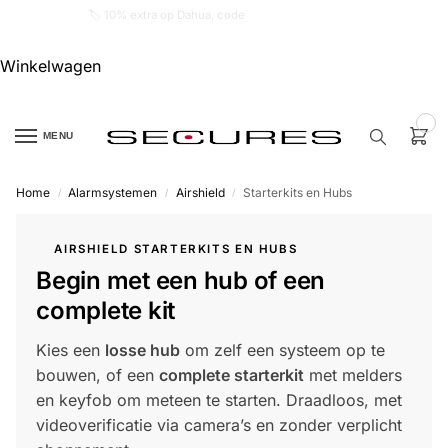
🏷️ 10% extra op Dahua, code
dahuasupersale
Winkelwagen
0
MENU
Home
Alarmsystemen
Airshield
Starterkits en Hubs
/
/
/
Zoek een
product…
AIRSHIELD STARTERKITS EN HUBS
Begin met een hub of een
P
O
complete kit
P
U
L
Kies een
losse hub
om zelf een systeem op te
A
I
bouwen, of een
complete starterkit
met melders
R
en keyfob om meteen te starten. Draadloos, met
Alarm
videoverificatie via camera’s en zonder verplicht
samenstellen