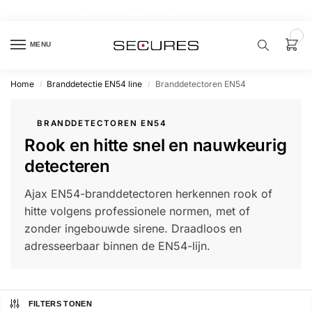
🏷️ 10% extra op Dahua, code
dahuasupersale
0
MENU
Home
Branddetectie EN54 line
Branddetectoren EN54
/
/
Zoek een
product…
BRANDDETECTOREN EN54
Rook en hitte snel en nauwkeurig
P
O
detecteren
P
U
L
Ajax EN54-branddetectoren herkennen rook of
A
I
hitte volgens professionele normen, met of
R
zonder ingebouwde sirene. Draadloos en
Alarm
adresseerbaar binnen de EN54-lijn.
samenstellen
Alarm
met
FILTERS TONEN