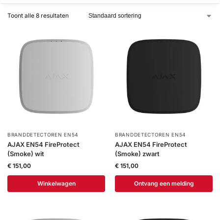
installatie
Toont alle 8 resultaten
Alarmsystemen
Account
Contact
Help
Wagen
Camera's
&
Intercom
Branddetectie
BRANDDETECTOREN EN54
BRANDDETECTOREN EN54
Inbraakbeveiliging
AJAX EN54 FireProtect
AJAX EN54 FireProtect
(Smoke) wit
(Smoke) zwart
€
151,00
€
151,00
Merken
Winkelwagen
Ontvang een melding
Outlet
SALE