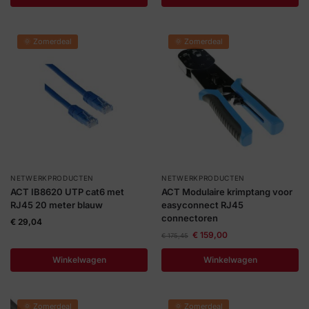
🌞 Zomerdeal
🌞 Zomerdeal
NETWERKPRODUCTEN
NETWERKPRODUCTEN
ACT IB8620 UTP cat6 met
ACT Modulaire krimptang voor
RJ45 20 meter blauw
easyconnect RJ45
connectoren
€
29,04
€
159,00
€
175,45
Winkelwagen
Winkelwagen
🌞 Zomerdeal
🌞 Zomerdeal