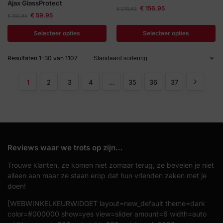
Ajax GlassProtect
€
156,95
€
270,62
€
59,95
€
102,85
Selecteer opties
Selecteer opties
Resultaten 1–30 van 1107
1
2
3
4
…
35
36
37
Reviews waar we trots op zijn…
Trouwe klanten, ze komen niet zomaar terug, ze bevelen je niet
alleen aan maar ze staan erop dat hun vrienden zaken met je
doen!
[WEBWINKELKEURWIDGET layout=new_default theme=dark
color=#000000 show=yes view=slider amount=6 width=auto