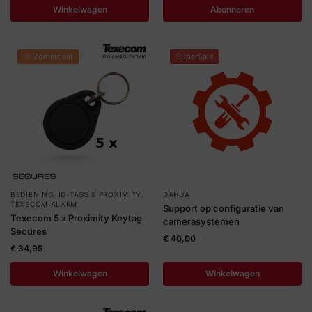
Winkelwagen
Abonneren
🌞 Zomerdeal
SuperSale
BEDIENING
,
ID-TAGS & PROXIMITY
,
DAHUA
TEXECOM ALARM
Support op configuratie van
Texecom 5 x Proximity Keytag
camerasystemen
Secures
€
40,00
€
34,95
Winkelwagen
Winkelwagen