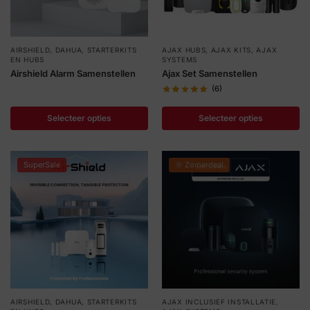
installatie
Alarmsystemen
AIRSHIELD
,
DAHUA
,
STARTERKITS
AJAX HUBS
,
AJAX KITS
,
AJAX
EN HUBS
SYSTEMS
Airshield Alarm Samenstellen
Ajax Set Samenstellen
Account
Contact
Help
Wagen
Camera's
(6)
&
Selecteer opties
Selecteer opties
Intercom
Branddetectie
SuperSale
🌞 Zomerdeal
Inbraakbeveiliging
Merken
Outlet
SALE
AIRSHIELD
,
DAHUA
,
STARTERKITS
AJAX INCLUSIEF INSTALLATIE
,