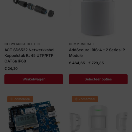
NETWERKPRODUCTEN
COMMUNICATIE
ACT SD6522 Netwerkkabel
AddSecure IRIS-4 – 2 Series IP
Koppelstuk RJ45 UTP/FTP
Module
CAT6a IP68
€
464,65
–
€
729,85
€
24,20
Winkelwagen
Selecteer opties
🌞 Zomerdeal
🌞 Zomerdeal