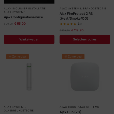
AJAX INCLUSIEF INSTALLATIE
,
AJAX SYSTEMS
,
BRANDDETECTIE
AJAX SYSTEMS
Ajax FireProtect 2 RB
Ajax Configuratieservice
(Heat/Smoke/CO)
€
55,00
(3)
€
79,00
€
119,95
€
199,60
Winkelwagen
Selecteer opties
🌞 Zomerdeal
🌞 Zomerdeal
AJAX SYSTEMS
,
AJAX HUBS
,
AJAX SYSTEMS
GLASBREUKDETECTIE
Ajax Hub (2G)