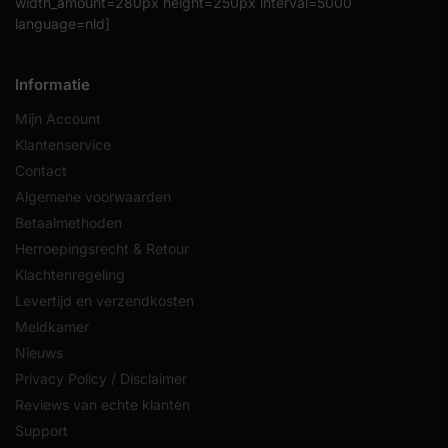
width_amount=280px height=250px interval=5000
language=nld]
Informatie
Mijn Account
Klantenservice
Contact
Algemene voorwaarden
Betaalmethoden
Herroepingsrecht & Retour
Klachtenregeling
Levertijd en verzendkosten
Meldkamer
Nieuws
Privacy Policy / Disclaimer
Reviews van echte klanten
Support