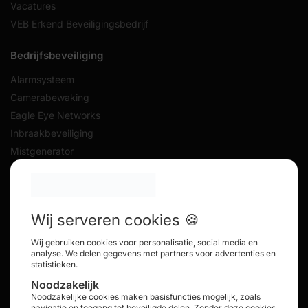
Vacatures
VEB Erkend Beveiligingsbedrijf
Bedrijfsbeveiliging
Alarmsysteem
Camerabewaking
Eagle Eye Networks
Inbraakbeveiliging
Mistgenerator
Toegangscontrole
Gratis Veiligheidsscan
Offerte Aanvragen
Woonhuisbeveiliging
Alarmsysteem
Camerabewaking
Inbraakbeveiliging