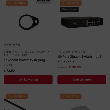
🌞 Zomerdeal
🌞 Zomerdeal
Ons advies
BEDIENING
,
ID-TAGS & PROXIMITY
,
NETWERK-SWITCHES
TEXECOM ALARM
10-Port Gigabit Switch met 8
Texecom Proximity Keytag 5
PoE+ ports
stuks
€
119,00
€
149,00
€
73,50
Winkelwagen
Winkelwagen
🌞 Zomerdeal
🌞 Zomerdeal