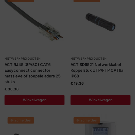
NETWERKPRODUCTEN
NETWERKPRODUCTEN
ACT RJ45 (8P/8C) CAT6
ACT SD6521 Netwerkkabel
Easyconnect connector
Koppelstuk UTP/FTP CAT6a
massieve of soepele aders 25
IP68
stuks
€
19,36
€
36,30
Winkelwagen
Winkelwagen
🌞 Zomerdeal
🌞 Zomerdeal