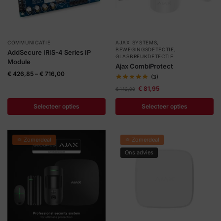
COMMUNICATIE
AJAX SYSTEMS
,
BEWEGINGSDETECTIE
,
AddSecure IRIS-4 Series IP
GLASBREUKDETECTIE
Module
Ajax CombiProtect
€
426,85
–
€
716,00
(3)
€
81,95
€
142,00
Selecteer opties
Selecteer opties
🌞 Zomerdeal
🌞 Zomerdeal
Ons advies