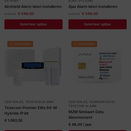
EN HUBS
AJAX SYSTEMS
Help &
Airshield Alarm laten Installeren
Ajax Alarm laten Installeren
service
€
349,00
€
349,00
€
473,75
€
473,75
Selecteer opties
Selecteer opties
🌞 Zomerdeal
🌞 Zomerdeal
CENTRALES
,
TEXECOM ALARM
CENTRALES
,
COMMUNICATIE
,
TEXECOM ALARM
Texecom Premier Elite 64-W
M2M Simkaart Data
Hybride IP kit
Abonnement
€
1.062,50
€
48,00
/ jaar