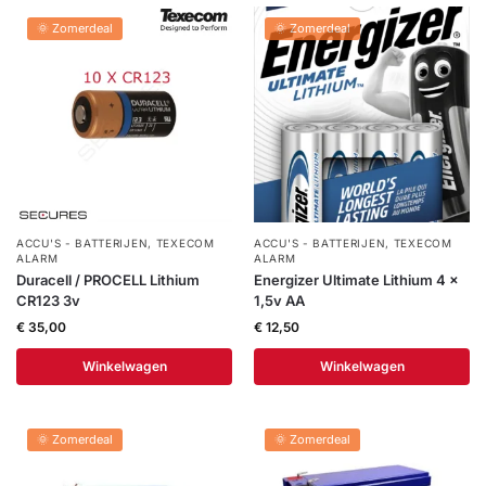
installatie
🌞 Zomerdeal
🌞 Zomerdeal
Alarmsystemen
Account
Contact
Help
Wagen
Camera's
&
Intercom
ACCU'S - BATTERIJEN
,
TEXECOM
ACCU'S - BATTERIJEN
,
TEXECOM
Branddetectie
ALARM
ALARM
Duracell / PROCELL Lithium
Energizer Ultimate Lithium 4 x
CR123 3v
1,5v AA
Inbraakbeveiliging
€
35,00
€
12,50
Winkelwagen
Winkelwagen
Merken
🌞 Zomerdeal
🌞 Zomerdeal
Outlet
SALE