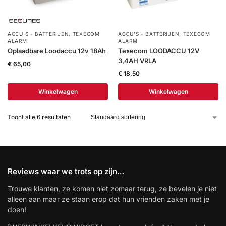
ACCU'S - BATTERIJEN
,
TEXECOM
ACCU'S - BATTERIJEN
,
TEXECOM
ALARM
ALARM
Oplaadbare Loodaccu 12v 18Ah
Texecom LOODACCU 12V
3,4AH VRLA
€
65,00
€
18,50
Winkelwagen
Winkelwagen
Toont alle 6 resultaten
Reviews waar we trots op zijn…
Trouwe klanten, ze komen niet zomaar terug, ze bevelen je niet
alleen aan maar ze staan erop dat hun vrienden zaken met je
doen!