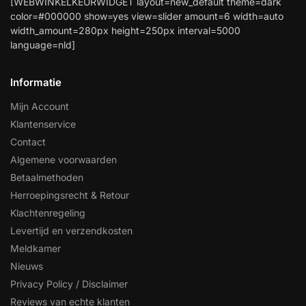
[WEBWINKELKEURWIDGET layout=new_default theme=dark
color=#000000 show=yes view=slider amount=6 width=auto
width_amount=280px height=250px interval=5000
language=nld]
Informatie
Mijn Account
Klantenservice
Contact
Algemene voorwaarden
Betaalmethoden
Herroepingsrecht & Retour
Klachtenregeling
Levertijd en verzendkosten
Meldkamer
Nieuws
Privacy Policy / Disclaimer
Reviews van echte klanten