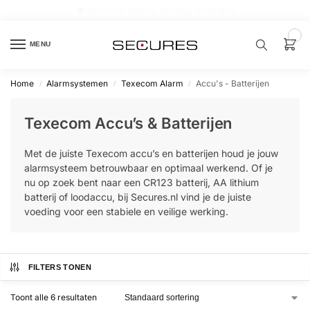
🏷️ 10% extra op Dahua, code
dahuasupersale
0
MENU
Home
Alarmsystemen
Texecom Alarm
Accu's - Batterijen
/
/
/
Zoek een
product…
Texecom Accu’s & Batterijen
P
Met de juiste Texecom accu’s en batterijen houd je jouw
O
P
alarmsysteem betrouwbaar en optimaal werkend. Of je
U
nu op zoek bent naar een CR123 batterij, AA lithium
L
A
batterij of loodaccu, bij Secures.nl vind je de juiste
I
voeding voor een stabiele en veilige werking.
R
Alarm
samenstellen
FILTERS TONEN
Alarm
Toont alle 6 resultaten
met