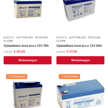
Help &
service
ACCU'S - BATTERIJEN
,
TEXECOM
ACCU'S - BATTERIJEN
,
TEXECOM
ALARM
ALARM
Oplaadbare lood accu 12V 7Ah
Oplaadbare lood accu 12V 9Ah
€
30,00
€
37,50
€
35,00
€
39,50
Winkelwagen
Winkelwagen
🌞 Zomerdeal
🌞 Zomerdeal