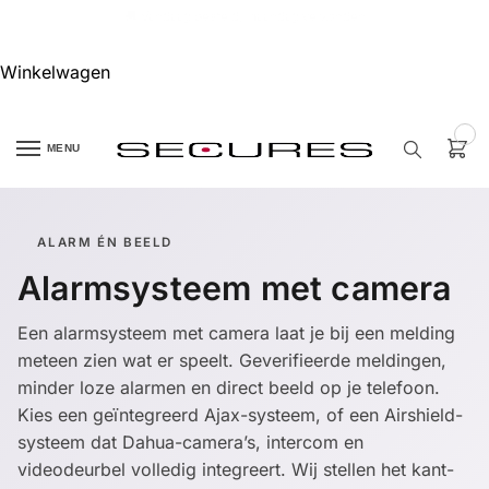
🏷️ 10% extra op Dahua, code
dahuasupersale
Winkelwagen
0
MENU
Zoek een
ALARM ÉN BEELD
product…
Alarmsysteem met camera
P
O
Een alarmsysteem met camera laat je bij een melding
P
U
meteen zien wat er speelt. Geverifieerde meldingen,
L
minder loze alarmen en direct beeld op je telefoon.
A
I
Kies een geïntegreerd Ajax-systeem, of een Airshield-
R
systeem dat Dahua-camera’s, intercom en
Alarm
videodeurbel volledig integreert. Wij stellen het kant-
samenstellen