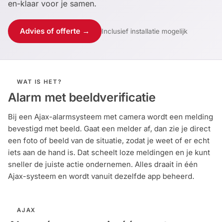
en-klaar voor je samen.
Alarm
met
Advies of offerte →
Inclusief installatie mogelijk
installatie
Alarmsystemen
WAT IS HET?
Alarm met beeldverificatie
Account
Contact
Help
Wagen
Camera's
&
Bij een Ajax-alarmsysteem met camera wordt een melding
Intercom
bevestigd met beeld. Gaat een melder af, dan zie je direct
een foto of beeld van de situatie, zodat je weet of er echt
Branddetectie
iets aan de hand is. Dat scheelt loze meldingen en je kunt
sneller de juiste actie ondernemen. Alles draait in één
Ajax-systeem en wordt vanuit dezelfde app beheerd.
Inbraakbeveiliging
Merken
AJAX