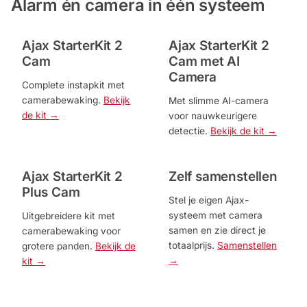
Alarm én camera in één systeem
Outlet
SALE
Ajax StarterKit 2
Ajax StarterKit 2
Cam
Cam met AI
Help &
Camera
service
Complete instapkit met
camerabewaking.
Bekijk
Met slimme AI-camera
de kit →
voor nauwkeurigere
detectie.
Bekijk de kit →
Ajax StarterKit 2
Zelf samenstellen
Plus Cam
Stel je eigen Ajax-
systeem met camera
Uitgebreidere kit met
samen en zie direct je
camerabewaking voor
totaalprijs.
Samenstellen
grotere panden.
Bekijk de
→
kit →