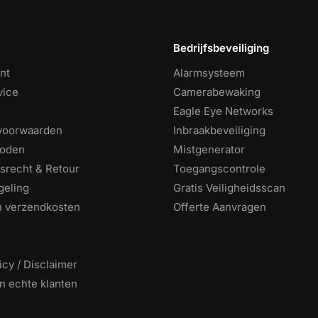
Bedrijfsbeveiliging
nt
Alarmsysteem
vice
Camerabewaking
Eagle Eye Networks
voorwaarden
Inbraakbeveiliging
hoden
Mistgenerator
srecht & Retour
Toegangscontrole
geling
Gratis Veiligheidsscan
en verzendkosten
Offerte Aanvragen
icy / Disclaimer
n echte klanten