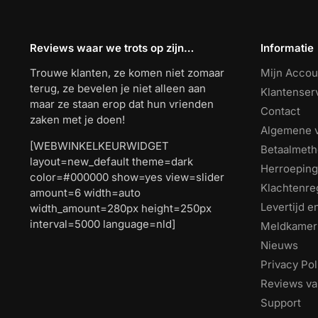
Reviews waar we trots op zijn…
Informatie
Trouwe klanten, ze komen niet zomaar
Mijn Accou
terug, ze bevelen je niet alleen aan
Klantenser
maar ze staan erop dat hun vrienden
Contact
zaken met je doen!
Algemene 
[WEBWINKELKEURWIDGET
Betaalmet
layout=new_default theme=dark
Herroeping
color=#000000 show=yes view=slider
Klachtenre
amount=6 width=auto
Levertijd 
width_amount=280px height=250px
interval=5000 language=nld]
Meldkamer
Nieuws
Privacy Pol
Reviews va
Support