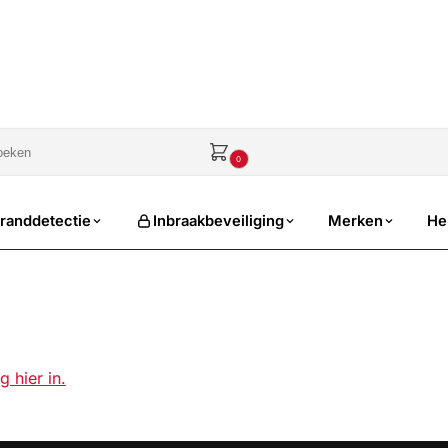
€
0,00
0
randdetectie
Inbraakbeveiliging
Merken
He
g hier in.