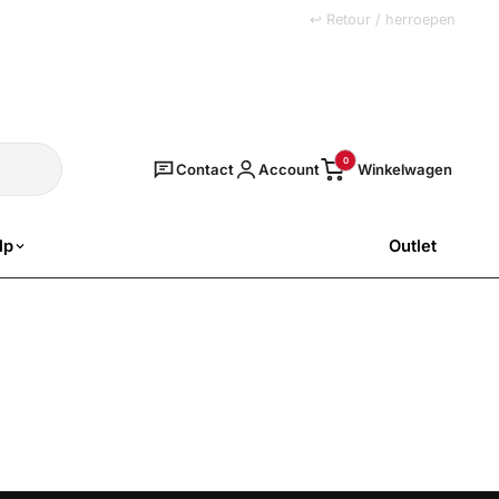
+31 (0)251 77 00 20
↩ Retour / herroepen
Zoeken
0
Contact
Account
lp
Outlet
SALE