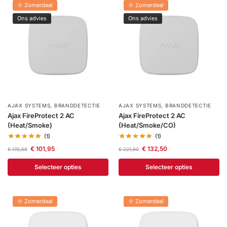
🌞 Zomerdeal
🌞 Zomerdeal
Help &
Ons advies
Ons advies
service
AJAX SYSTEMS
,
BRANDDETECTIE
AJAX SYSTEMS
,
BRANDDETECTIE
Ajax FireProtect 2 AC
Ajax FireProtect 2 AC
(Heat/Smoke)
(Heat/Smoke/CO)
(1)
(1)
€
101,95
€
132,50
€
170,59
€
221,60
Selecteer opties
Selecteer opties
🌞 Zomerdeal
🌞 Zomerdeal