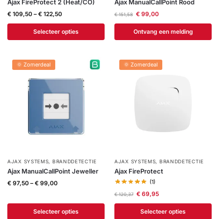
Ajax FireProtect 2 (Heat/CO)
Ajax ManualCallPoint Rood
€
109,50
–
€
122,50
€
99,00
€
151,58
Selecteer opties
Ontvang een melding
🌞 Zomerdeal
🌞 Zomerdeal
AJAX SYSTEMS
,
BRANDDETECTIE
AJAX SYSTEMS
,
BRANDDETECTIE
Ajax ManualCallPoint Jeweller
Ajax FireProtect
(1)
€
97,50
–
€
99,00
€
69,95
€
120,37
Selecteer opties
Selecteer opties