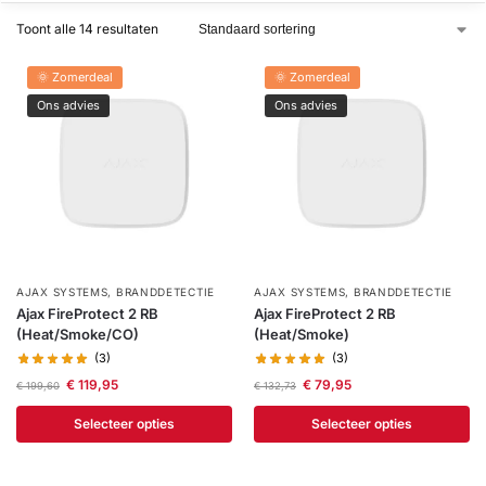
installatie
Toont alle 14 resultaten
Alarmsystemen
🌞 Zomerdeal
🌞 Zomerdeal
Ons advies
Ons advies
Account
Contact
Help
Wagen
Camera's
&
Intercom
Branddetectie
AJAX SYSTEMS
,
BRANDDETECTIE
AJAX SYSTEMS
,
BRANDDETECTIE
Inbraakbeveiliging
Ajax FireProtect 2 RB
Ajax FireProtect 2 RB
(Heat/Smoke/CO)
(Heat/Smoke)
(3)
(3)
Merken
€
119,95
€
79,95
€
199,60
€
132,73
Selecteer opties
Selecteer opties
Outlet
SALE