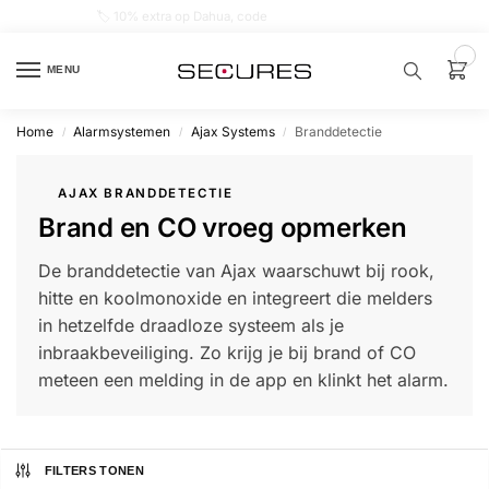
🏷️ 10% extra op Dahua, code
dahuasupersale
0
MENU
Home
Alarmsystemen
Ajax Systems
Branddetectie
/
/
/
Zoek een
product…
AJAX BRANDDETECTIE
Brand en CO vroeg opmerken
P
O
P
De branddetectie van Ajax waarschuwt bij rook,
U
L
hitte en koolmonoxide en integreert die melders
A
I
in hetzelfde draadloze systeem als je
R
inbraakbeveiliging. Zo krijg je bij brand of CO
Alarm
meteen een melding in de app en klinkt het alarm.
samenstellen
Alarm
met
FILTERS TONEN