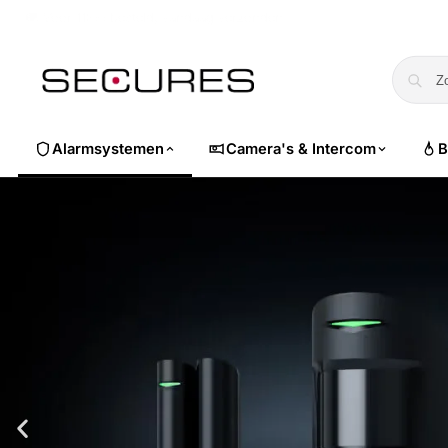
🏷️ Nu 10% EXTRA korting op alle Dahua. Gebruik code
dahuasuper
Alarmsystemen
Camera's & Intercom
B