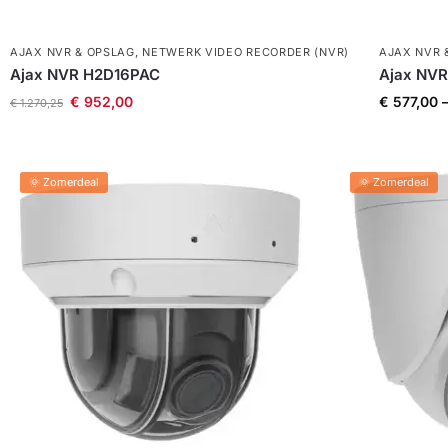
AJAX NVR & OPSLAG
,
NETWERK VIDEO RECORDER (NVR)
AJAX NVR 
Ajax NVR H2D16PAC
Ajax NV
€
952,00
€
577,00
€
1.270,25
🌞 Zomerdeal
🌞 Zomerdeal