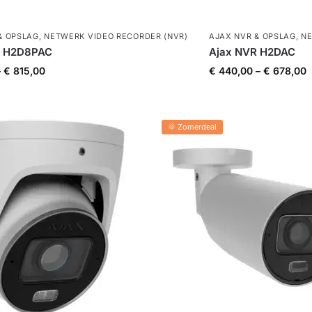
& OPSLAG
,
NETWERK VIDEO RECORDER (NVR)
AJAX NVR & OPSLAG
,
NE
R H2D8PAC
Ajax NVR H2DAC
–
€
815,00
€
440,00
–
€
678,00
🌞 Zomerdeal