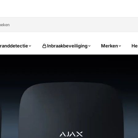
sale
randdetectie
Inbraakbeveiliging
Merken
He