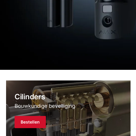
Ajax
Cilinders
Alarmsyst
Bouwkundige beveiliging
Bestellen
De nieuwe generatie draadloze bevei