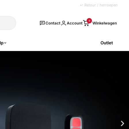
+31 (0)251 77 00 20
↩ Retour / herroepen
Zoeken
0
Contact
Account
lp
Outlet
SALE