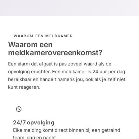
installatie
Alarmsystemen
WAAROM EEN MELDKAMER
Account
Contact
Help
Wagen
Camera's
Waarom een
&
meldkamerovereenkomst?
Intercom
Een alarm dat afgaat is pas zoveel waard als de
Branddetectie
opvolging erachter. Een meldkamer is 24 uur per dag
bereikbaar en handelt namens jou, ook als je zelf niet
kunt reageren.
Inbraakbeveiliging
Merken
24/7 opvolging
Outlet
SALE
Elke melding komt direct binnen bij een getraind
team, dag en nacht.