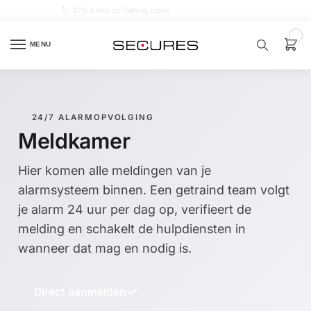
🏷️ 10% extra op Dahua, code
dahuasupersale
0
MENU
Zoek een
product…
24/7 ALARMOPVOLGING
Meldkamer
P
O
P
Hier komen alle meldingen van je
U
L
alarmsysteem binnen. Een getraind team volgt
A
I
je alarm 24 uur per dag op, verifieert de
R
melding en schakelt de hulpdiensten in
Alarm
wanneer dat mag en nodig is.
samenstellen
Alarm
Direct aanmelden
met