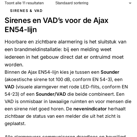
Toont alle 11 resultaten
SIRENES & VAD
Sirenes en VAD’s voor de Ajax
EN54-lijn
Hoorbare en zichtbare alarmering is het sluitstuk van
een brandmeldinstallatie: bij een melding weet
iedereen in het gebouw direct dat er ontruimd moet
worden.
Binnen de Ajax EN54-lijn kies je tussen een
Sounder
(akoestische sirene tot 100 dB, conform EN 54-3), een
VAD
(visuele alarmgever met rode LED-flits, conform EN
54-23) of een
Sounder/VAD
die beide combineert. Een
VAD is onmisbaar in lawaaiige ruimten en voor mensen die
een sirene niet goed horen. De
nevenindicator
herhaalt
zichtbaar de status van een melder die uit het zicht is
geplaatst.
Alle alarmgevers communiceren draadloos en beveiligd