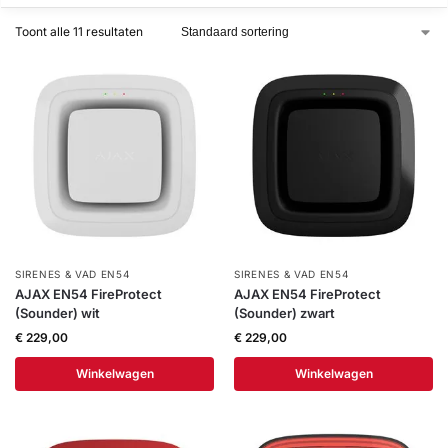
installatie
Toont alle 11 resultaten
Alarmsystemen
Account
Contact
Help
Wagen
Camera's
&
Intercom
Branddetectie
SIRENES & VAD EN54
SIRENES & VAD EN54
Inbraakbeveiliging
AJAX EN54 FireProtect
AJAX EN54 FireProtect
(Sounder) wit
(Sounder) zwart
€
229,00
€
229,00
Merken
Winkelwagen
Winkelwagen
Outlet
SALE