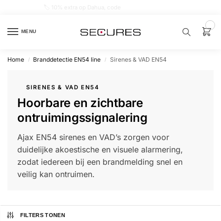
🏷️ 10% extra op Dahua, code
dahuasupersale
0
MENU
Home
Branddetectie EN54 line
Sirenes & VAD EN54
/
/
Zoek een
product…
SIRENES & VAD EN54
Hoorbare en zichtbare
P
O
ontruimingssignalering
P
U
L
Ajax EN54 sirenes en VAD’s zorgen voor
A
I
duidelijke akoestische en visuele alarmering,
R
zodat iedereen bij een brandmelding snel en
Alarm
veilig kan ontruimen.
samenstellen
Alarm
met
FILTERS TONEN