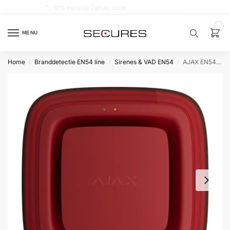
🏷️ 10% extra op Dahua, code
dahuasupersale
0
MENU
Home
Branddetectie EN54 line
Sirenes & VAD EN54
AJAX EN54 FireProtect (Sounder/VAD) rood
/
/
/
Zoek een
product…
P
O
P
U
L
A
I
R
Alarm
samenstellen
Alarm
met