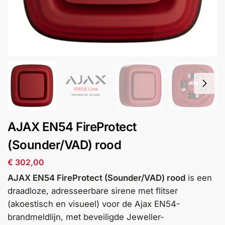
installatie
Alarmsystemen
Account
Contact
Help
Wagen
Camera's
&
Intercom
Branddetectie
AJAX EN54 FireProtect
(Sounder/VAD) rood
Inbraakbeveiliging
€
302,00
Merken
AJAX EN54 FireProtect (Sounder/VAD) rood
is een
draadloze, adresseerbare sirene met flitser
(akoestisch en visueel) voor de Ajax EN54-
Outlet
SALE
brandmeldlijn, met beveiligde Jeweller-