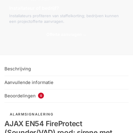
Installateur of bedrijf?
Installateurs profiteren van staffelkorting; bedrijven kunnen
een projectofferte aanvragen.
Offerte aanvragen →
Beschrijving
Aanvullende informatie
Beoordelingen
0
ALARMSIGNALERING
AJAX EN54 FireProtect
(Sounder/VAD) rood: sirene met