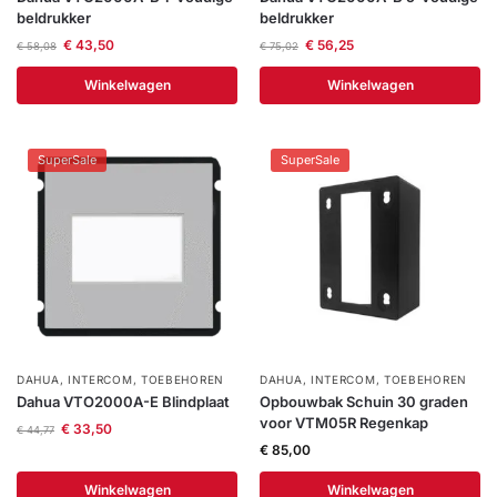
beldrukker
beldrukker
€
43,50
€
56,25
€
58,08
€
75,02
Winkelwagen
Winkelwagen
SuperSale
SuperSale
DAHUA
,
INTERCOM
,
TOEBEHOREN
DAHUA
,
INTERCOM
,
TOEBEHOREN
Dahua VTO2000A-E Blindplaat
Opbouwbak Schuin 30 graden
voor VTM05R Regenkap
€
33,50
€
44,77
€
85,00
Winkelwagen
Winkelwagen