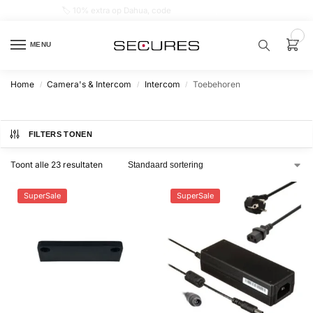
🏷️ 10% extra op Dahua, code
dahuasupersale
0
MENU
Home
Camera's & Intercom
Intercom
Toebehoren
/
/
/
Zoek een
product…
FILTERS TONEN
P
O
Toont alle 23 resultaten
P
U
L
A
SuperSale
SuperSale
I
R
Alarm
samenstellen
Alarm
met