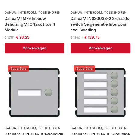
DAHUA
,
INTERCOM
,
TOEBEHOREN
DAHUA
,
INTERCOM
,
TOEBEHOREN
Dahua VTM79 Inbouw
Dahua VTNS2003B-2 2-draads
Behuizing VTO42xx t.b.v. 1
switch 3e generatie Intercom
Module
excl. Voeding
€
28,25
€
139,75
€
37,51
€
186,34
Winkelwagen
Winkelwagen
SuperSale
SuperSale
DAHUA
,
INTERCOM
,
TOEBEHOREN
DAHUA
,
INTERCOM
,
TOEBEHOREN
Dahua VTO2000A-B 1-voudige
Dahua VTO2000A-B 5-voudige