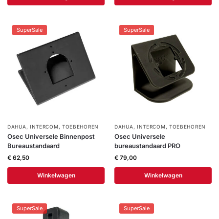
SuperSale
SuperSale
DAHUA
,
INTERCOM
,
TOEBEHOREN
DAHUA
,
INTERCOM
,
TOEBEHOREN
Osec Universele Binnenpost
Osec Universele
Bureaustandaard
bureaustandaard PRO
€
62,50
€
79,00
Winkelwagen
Winkelwagen
SuperSale
SuperSale