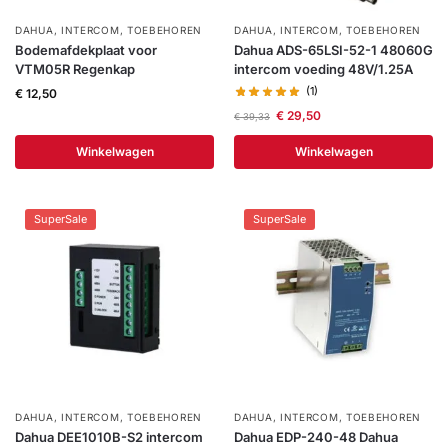
installatie
DAHUA
,
INTERCOM
,
TOEBEHOREN
DAHUA
,
INTERCOM
,
TOEBEHOREN
Bodemafdekplaat voor
Dahua ADS-65LSI-52-1 48060G
VTM05R Regenkap
intercom voeding 48V/1.25A
Alarmsystemen
(1)
€
12,50
€
29,50
€
39,33
Account
Contact
Help
Wagen
Camera's
&
Winkelwagen
Winkelwagen
Intercom
SuperSale
SuperSale
Branddetectie
Inbraakbeveiliging
Merken
Outlet
SALE
DAHUA
,
INTERCOM
,
TOEBEHOREN
DAHUA
,
INTERCOM
,
TOEBEHOREN
Dahua DEE1010B-S2 intercom
Dahua EDP-240-48 Dahua