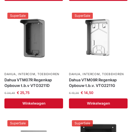
SuperSale
SuperSale
DAHUA
,
INTERCOM
,
TOEBEHOREN
DAHUA
,
INTERCOM
,
TOEBEHOREN
Dahua VTM07R Regenkap
Dahua VTM09R Regenkap
Opbouw t.b.v VTO3211D
Opbouw t.b.v. VTO2211G
€
25,75
€
14,50
€
34,49
€
19,36
Winkelwagen
Winkelwagen
SuperSale
SuperSale