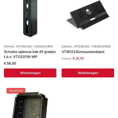
DAHUA
,
INTERCOM
,
TOEBEHOREN
DAHUA
,
INTERCOM
,
TOEBEHOREN
Schuine opbouw bak 45 graden
VTM123 Bureaustandaard
t.b.v. VTO2311R-WP
€
21,75
€
29,04
€
59,00
Winkelwagen
Winkelwagen
SuperSale