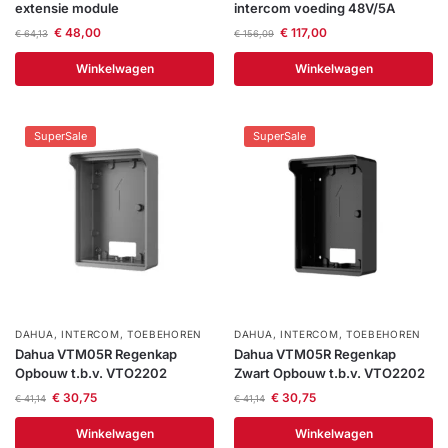
extensie module
intercom voeding 48V/5A
Help &
€
48,00
€
117,00
€
64,13
€
156,09
service
Winkelwagen
Winkelwagen
SuperSale
SuperSale
DAHUA
,
INTERCOM
,
TOEBEHOREN
DAHUA
,
INTERCOM
,
TOEBEHOREN
Dahua VTM05R Regenkap
Dahua VTM05R Regenkap
Opbouw t.b.v. VTO2202
Zwart Opbouw t.b.v. VTO2202
€
30,75
€
30,75
€
41,14
€
41,14
Winkelwagen
Winkelwagen