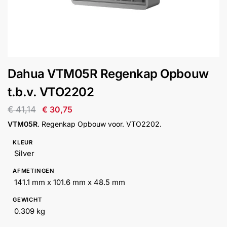
installatie
Alarmsystemen
Account
Contact
Help
Wagen
Camera's
Dahua VTM05R Regenkap Opbouw
&
Intercom
t.b.v. VTO2202
€
41,14
€
30,75
Branddetectie
VTM05R
. Regenkap Opbouw voor. VTO2202.
KLEUR
Inbraakbeveiliging
Silver
AFMETINGEN
Merken
141.1 mm x 101.6 mm x 48.5 mm
GEWICHT
Outlet
SALE
0.309 kg