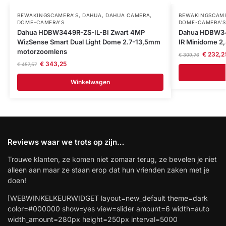
BEWAKINGSCAMERA'S
,
DAHUA
,
DAHUA CAMERA
,
BEWAKINGSCAME
DOME-CAMERA’S
DOME-CAMERA’S
Dahua HDBW3449R-ZS-IL-BI Zwart 4MP
Dahua HDBW34
WizSense Smart Dual Light Dome 2.7-13,5mm
IR Minidome 2
motorzoomlens
€
232,2
€
309,76
€
343,25
€
457,57
Winkelwagen
Reviews waar we trots op zijn…
Trouwe klanten, ze komen niet zomaar terug, ze bevelen je niet
alleen aan maar ze staan erop dat hun vrienden zaken met je
doen!
[WEBWINKELKEURWIDGET layout=new_default theme=dark
color=#000000 show=yes view=slider amount=6 width=auto
width_amount=280px height=250px interval=5000