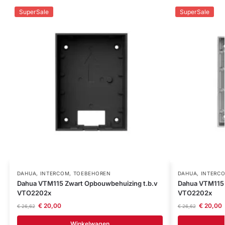
SuperSale
SuperSale
DAHUA
,
INTERCOM
,
TOEBEHOREN
DAHUA
,
INTERC
Dahua VTM115 Zwart Opbouwbehuizing t.b.v
Dahua VTM115 
VTO2202x
VTO2202x
€
20,00
€
20,00
€
26,62
€
26,62
Winkelwagen