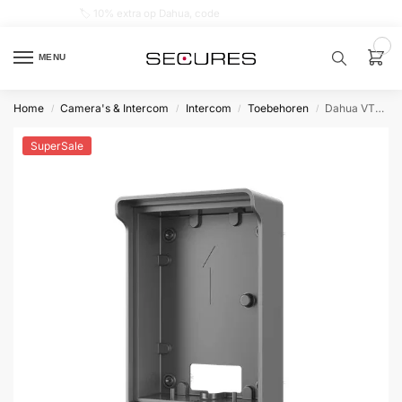
🏷️ 10% extra op Dahua, code
dahuasupersale
0
MENU
Home
Camera's & Intercom
Intercom
Toebehoren
Dahua VTM05R Regenkap Opbouw t.b.v. VTO2202
/
/
/
/
Zoek een
product…
SuperSale
P
O
P
U
L
A
I
R
Alarm
samenstellen
Alarm
met