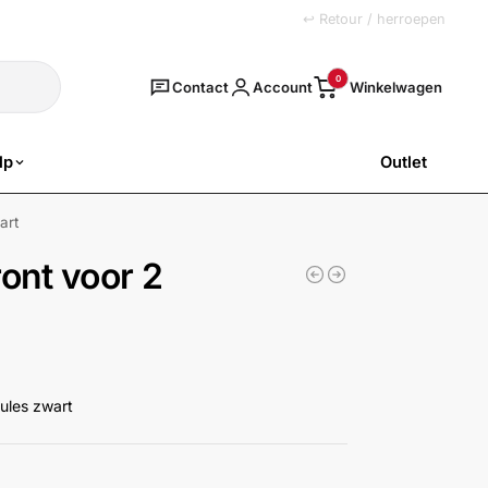
+31 (0)251 77 00 20
↩ Retour / herroepen
Zoeken
0
Contact
Account
lp
Outlet
SALE
art
nt voor 2
ules zwart