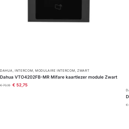
DAHUA
,
INTERCOM
,
MODULAIRE INTERCOM
,
ZWART
Dahua VTO4202FB-MR Mifare kaartlezer module Zwart
€
52,75
€
70,18
D
D
€