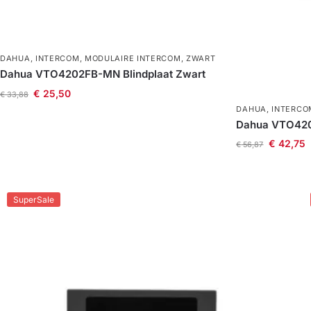
DAHUA
,
INTERCOM
,
MODULAIRE INTERCOM
,
ZWART
Dahua VTO4202FB-MN Blindplaat Zwart
€
25,50
€
33,88
DAHUA
,
INTERCO
Dahua VTO420
€
42,75
€
56,87
SuperSale