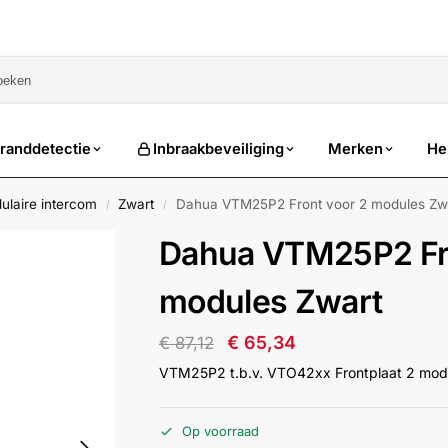
sale
randdetectie
Inbraakbeveiliging
Merken
He
ulaire intercom
Zwart
Dahua VTM25P2 Front voor 2 modules Zw
/
/
Dahua VTM25P2 Fro
modules Zwart
€
65,34
€
87,12
VTM25P2 t.b.v. VTO42xx Frontplaat 2 mod
Op voorraad