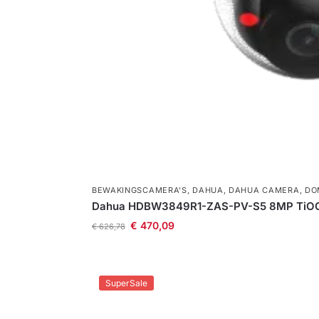
BEWAKINGSCAMERA'S
,
DAHUA
,
DAHUA CAMERA
,
DO
Dahua HDBW3849R1-ZAS-PV-S5 8MP TiOC 
€
470,09
€
626,78
SuperSale