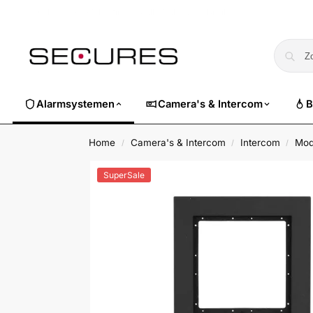
🏷️ Nu 10% EXTRA korting op alle Dahua. Gebruik code
dahuasuper
Alarmsystemen
Camera's & Intercom
B
Home
Camera's & Intercom
Intercom
Mod
/
/
/
SuperSale