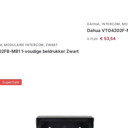
DAHUA
,
INTERCOM
,
MO
Dahua VTO4202F-MI
€
53,54
€
71,39
M
,
MODULAIRE INTERCOM
,
ZWART
2FB-MB1 1-voudige beldrukker Zwart
SuperSale