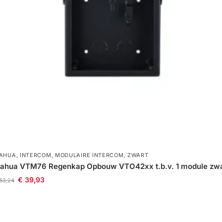
AHUA
,
INTERCOM
,
MODULAIRE INTERCOM
,
ZWART
ahua VTM76 Regenkap Opbouw VTO42xx t.b.v. 1 module zwa
€
39,93
53,24