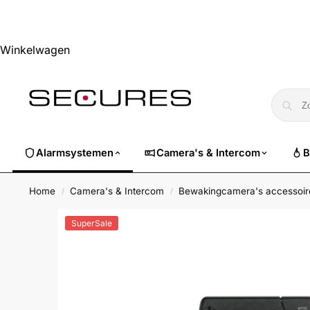
🏷️ Nu 10% EXTRA korting op alle Dahua. Gebruik code
dahuasuper
Winkelwagen
Alarmsystemen
Camera's & Intercom
B
Home
Camera's & Intercom
Bewakingcamera's accessoir
/
/
SuperSale