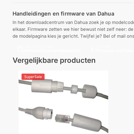
Handleidingen en firmware van Dahua
In het downloadcentrum van Dahua zoek je op modelcode 
elkaar. Firmware zetten we hier bewust niet zelf neer: 
de modelpagina kies je gericht. Twijfel je? Bel of mail on
Zoek op modelcode
Per model
Handleidingen en tekeningen
Firmware van Dahu
Vergelijkbare producten
SuperSale