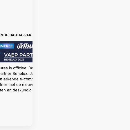
ENDE DAHUA-PARTNER
ures is officieel Dahua
artner Benelux. Je koopt
een erkende e-commerce
tner met de nieuwste
ten en deskundig advies.