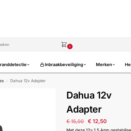
sale
€
0,00
0
randdetectie
Inbraakbeveiliging
Merken
He
es
Dahua 12v Adapter
/
Dahua 12v
Adapter
€
12,50
€
15,00
Met deze 12v 1,5 Amp gestabilis