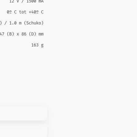
12 V / 1500 mA
0º C tot +40º C
) / 1.0 m (Schuko)
47 (B) x 86 (D) mm
163 g