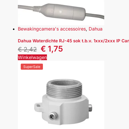
Bewakingcamera's accessoires
,
Dahua
Dahua Waterdichte RJ-45 sok t.b.v. 1xxx/2xxx IP Ca
€
1,75
€
2,42
Winkelwagen
SuperSale