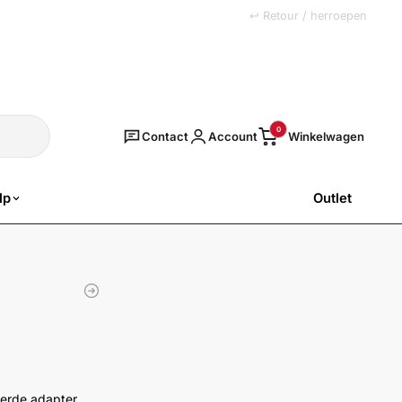
+31 (0)251 77 00 20
↩ Retour / herroepen
Zoeken
0
Contact
Account
lp
Outlet
SALE
eerde adapter