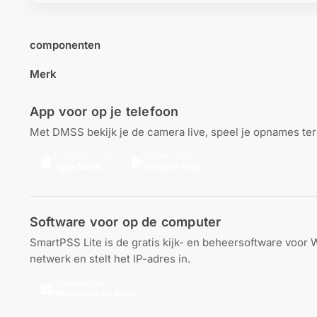
componenten
Merk
App voor op je telefoon
Met DMSS bekijk je de camera live, speel je opnames teru
Download in de
Ontdek het op
App Store
Google Play
Software voor op de computer
SmartPSS Lite is de gratis kijk- en beheersoftware voor
netwerk en stelt het IP-adres in.
Download voor
Windows en Mac