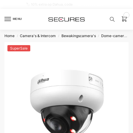
🏷️ 10% extra op Dahua, code
dahuasupersale
0
MENU
Home
Camera's & Intercom
Bewakingscamera's
Dome-camera’s
/
/
/
Zoek een
product…
SuperSale
P
O
P
U
L
A
I
R
Alarm
samenstellen
Alarm
met