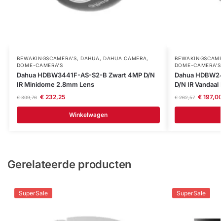
BEWAKINGSCAMERA'S
,
DAHUA
,
DAHUA CAMERA
,
BEWAKINGSCAME
DOME-CAMERA’S
DOME-CAMERA’S
Dahua HDBW3441F-AS-S2-B Zwart 4MP D/N
Dahua HDBW24
IR Minidome 2.8mm Lens
D/N IR Vandaa
€
232,25
€
197,0
€
309,76
€
262,57
Winkelwagen
Gerelateerde producten
SuperSale
SuperSale