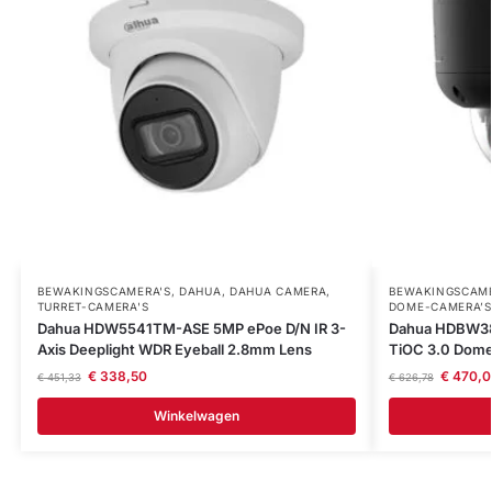
BEWAKINGSCAMERA'S
,
DAHUA
,
DAHUA CAMERA
,
BEWAKINGSCAME
TURRET-CAMERA'S
DOME-CAMERA’S
Dahua HDW5541TM-ASE 5MP ePoe D/N IR 3-
Dahua HDBW38
Axis Deeplight WDR Eyeball 2.8mm Lens
TiOC 3.0 Dom
€
338,50
€
470,0
€
451,33
€
626,78
Winkelwagen