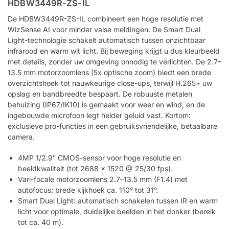
HDBW3449R-ZS-IL
De HDBW3449R-ZS-IL combineert een hoge resolutie met
WizSense AI voor minder valse meldingen. De Smart Dual
Light-technologie schakelt automatisch tussen onzichtbaar
infrarood en warm wit licht. Bij beweging krijgt u dus kleurbeeld
met details, zonder uw omgeving onnodig te verlichten. De 2.7–
13.5 mm motorzoomlens (5x optische zoom) biedt een brede
overzichtshoek tot nauwkeurige close-ups, terwijl H.265+ uw
opslag en bandbreedte bespaart. De robuuste metalen
behuizing (IP67/IK10) is gemaakt voor weer en wind, en de
ingebouwde microfoon legt helder geluid vast. Kortom:
exclusieve pro-functies in een gebruiksvriendelijke, betaalbare
camera.
4MP 1/2.9″ CMOS-sensor voor hoge resolutie en
beeldkwaliteit (tot 2688 × 1520 @ 25/30 fps).
Vari-focale motorzoomlens 2.7–13.5 mm (F1.4) met
autofocus; brede kijkhoek ca. 110° tot 31°.
Smart Dual Light: automatisch schakelen tussen IR en warm
licht voor optimale, duidelijke beelden in het donker (bereik
tot ca. 40 m).