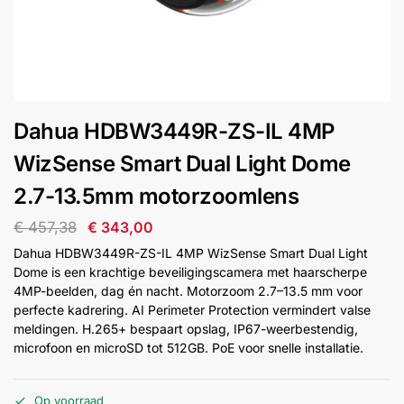
installatie
Alarmsystemen
Account
Contact
Help
Wagen
Camera's
Dahua HDBW3449R-ZS-IL 4MP
&
Intercom
WizSense Smart Dual Light Dome
2.7-13.5mm motorzoomlens
Branddetectie
€
457,38
€
343,00
Dahua HDBW3449R-ZS-IL 4MP WizSense Smart Dual Light
Inbraakbeveiliging
Dome is een krachtige beveiligingscamera met haarscherpe
4MP-beelden, dag én nacht. Motorzoom 2.7–13.5 mm voor
perfecte kadrering. AI Perimeter Protection vermindert valse
Merken
meldingen. H.265+ bespaart opslag, IP67-weerbestendig,
microfoon en microSD tot 512GB. PoE voor snelle installatie.
Outlet
SALE
Op voorraad