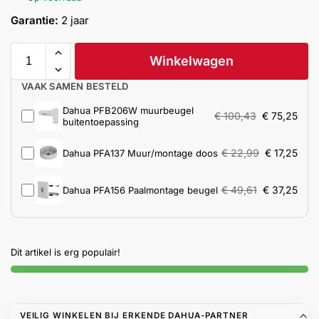
Help &
Garantie:
2 jaar
service
Winkelwagen
VAAK SAMEN BESTELD
Dahua PFB206W muurbeugel
€
100,43
€
75,25
buitentoepassing
€
22,99
€
17,25
Dahua PFA137 Muur/montage doos
€
49,61
€
37,25
Dahua PFA156 Paalmontage beugel
Dit artikel is erg populair!
VEILIG WINKELEN BIJ ERKENDE DAHUA-PARTNER