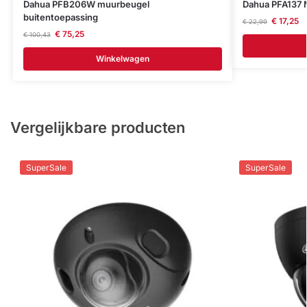
Dahua PFB206W muurbeugel
Dahua PFA137 
buitentoepassing
€
17,25
€
22,99
€
75,25
€
100,43
Winkelwagen
Vergelijkbare producten
SuperSale
SuperSale