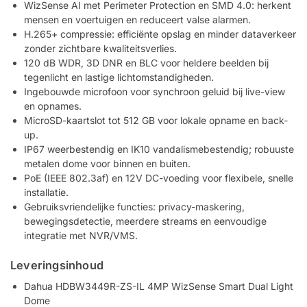
WizSense AI met Perimeter Protection en SMD 4.0: herkent
mensen en voertuigen en reduceert valse alarmen.
H.265+ compressie: efficiënte opslag en minder dataverkeer
zonder zichtbare kwaliteitsverlies.
120 dB WDR, 3D DNR en BLC voor heldere beelden bij
tegenlicht en lastige lichtomstandigheden.
Ingebouwde microfoon voor synchroon geluid bij live-view
en opnames.
MicroSD-kaartslot tot 512 GB voor lokale opname en back-
up.
IP67 weerbestendig en IK10 vandalismebestendig; robuuste
metalen dome voor binnen en buiten.
PoE (IEEE 802.3af) en 12V DC-voeding voor flexibele, snelle
installatie.
Gebruiksvriendelijke functies: privacy-maskering,
bewegingsdetectie, meerdere streams en eenvoudige
integratie met NVR/VMS.
Leveringsinhoud
Dahua HDBW3449R-ZS-IL 4MP WizSense Smart Dual Light
Dome