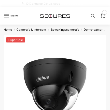
🏷️ 10% extra op Dahua, code
dahuasupersale
0
MENU
Home
Camera's & Intercom
Bewakingscamera's
Dome-camera’s
/
/
/
Zoek een
product…
SuperSale
P
O
P
U
L
A
I
R
Alarm
samenstellen
Alarm
met