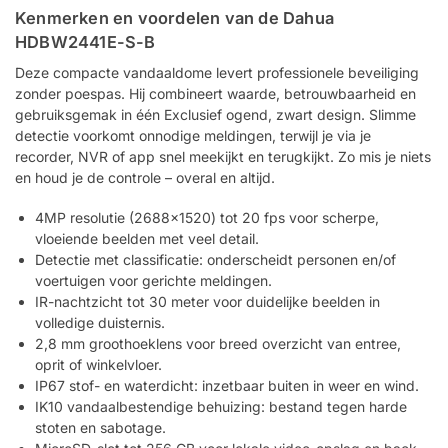
Kenmerken en voordelen van de Dahua
HDBW2441E-S-B
Deze compacte vandaaldome levert professionele beveiliging
zonder poespas. Hij combineert waarde, betrouwbaarheid en
gebruiksgemak in één Exclusief ogend, zwart design. Slimme
detectie voorkomt onnodige meldingen, terwijl je via je
recorder, NVR of app snel meekijkt en terugkijkt. Zo mis je niets
en houd je de controle – overal en altijd.
4MP resolutie (2688×1520) tot 20 fps voor scherpe,
vloeiende beelden met veel detail.
Detectie met classificatie: onderscheidt personen en/of
voertuigen voor gerichte meldingen.
IR-nachtzicht tot 30 meter voor duidelijke beelden in
volledige duisternis.
2,8 mm groothoeklens voor breed overzicht van entree,
oprit of winkelvloer.
IP67 stof- en waterdicht: inzetbaar buiten in weer en wind.
IK10 vandaalbestendige behuizing: bestand tegen harde
stoten en sabotage.