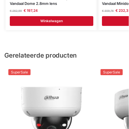
Vandaal Dome 2.8mm lens
Vandaal Minid
€
197,24
€
232,3
€
262,99
€
309,76
Winkelwagen
Gerelateerde producten
SuperSale
SuperSale