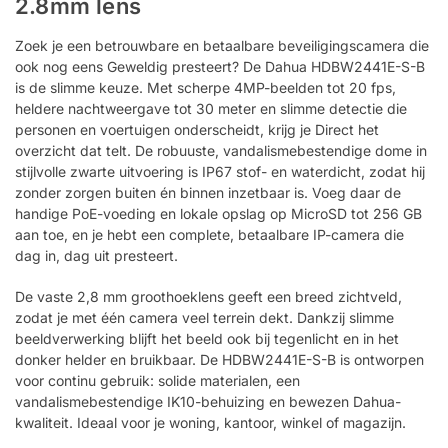
2.8mm lens
Zoek je een betrouwbare en betaalbare beveiligingscamera die
ook nog eens Geweldig presteert? De Dahua HDBW2441E-S-B
is de slimme keuze. Met scherpe 4MP-beelden tot 20 fps,
heldere nachtweergave tot 30 meter en slimme detectie die
personen en voertuigen onderscheidt, krijg je Direct het
overzicht dat telt. De robuuste, vandalismebestendige dome in
stijlvolle zwarte uitvoering is IP67 stof- en waterdicht, zodat hij
zonder zorgen buiten én binnen inzetbaar is. Voeg daar de
handige PoE-voeding en lokale opslag op MicroSD tot 256 GB
aan toe, en je hebt een complete, betaalbare IP-camera die
dag in, dag uit presteert.
De vaste 2,8 mm groothoeklens geeft een breed zichtveld,
zodat je met één camera veel terrein dekt. Dankzij slimme
beeldverwerking blijft het beeld ook bij tegenlicht en in het
donker helder en bruikbaar. De HDBW2441E-S-B is ontworpen
voor continu gebruik: solide materialen, een
vandalismebestendige IK10-behuizing en bewezen Dahua-
kwaliteit. Ideaal voor je woning, kantoor, winkel of magazijn.