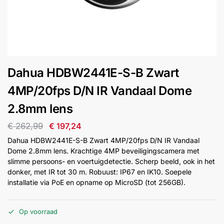
installatie
Alarmsystemen
Account
Contact
Help
Wagen
Camera's
Dahua HDBW2441E-S-B Zwart
&
Intercom
4MP/20fps D/N IR Vandaal Dome
2.8mm lens
Branddetectie
€
262,99
€
197,24
Dahua HDBW2441E-S-B Zwart 4MP/20fps D/N IR Vandaal
Inbraakbeveiliging
Dome 2.8mm lens. Krachtige 4MP beveiligingscamera met
slimme persoons- en voertuigdetectie. Scherp beeld, ook in het
donker, met IR tot 30 m. Robuust: IP67 en IK10. Soepele
Merken
installatie via PoE en opname op MicroSD (tot 256GB).
Outlet
SALE
Op voorraad