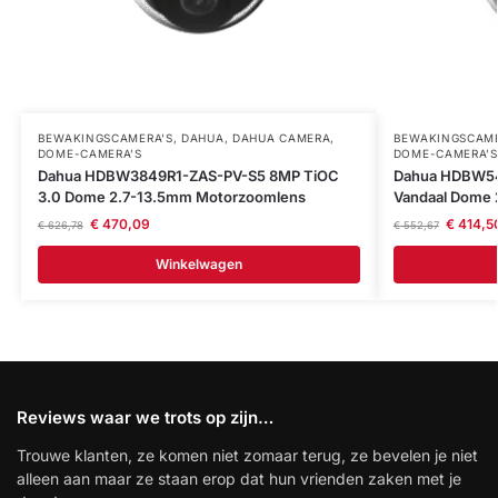
BEWAKINGSCAMERA'S
,
DAHUA
,
DAHUA CAMERA
,
BEWAKINGSCAME
DOME-CAMERA’S
DOME-CAMERA’S
Dahua HDBW3849R1-ZAS-PV-S5 8MP TiOC
Dahua HDBW54
3.0 Dome 2.7-13.5mm Motorzoomlens
Vandaal Dome 
€
470,09
€
414,5
€
626,78
€
552,67
Winkelwagen
Reviews waar we trots op zijn…
Trouwe klanten, ze komen niet zomaar terug, ze bevelen je niet
alleen aan maar ze staan erop dat hun vrienden zaken met je