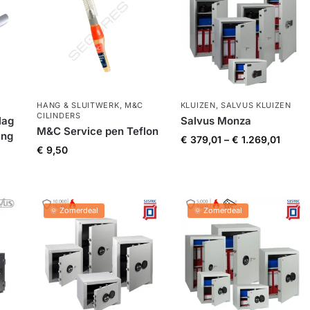
HANG & SLUITWERK
,
M&C
KLUIZEN
,
SALVUS KLUIZEN
CILINDERS
lag
Salvus Monza
M&C Service pen Teflon
ing
€
379,01
–
€
1.269,01
€
9,50
🌞 Zomerdeal
🌞 Zomerdeal