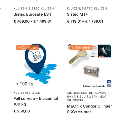
N
KLUIZEN
,
SISTEC KLUIZEN
KLUIZEN
,
SISTEC KLUIZEN
Sistec Eurosafe ES I
Sistec MT+
€
769,00
–
€
1.499,01
€
719,01
–
€
1.739,01
🌞 Zomerdeal
🌞 Zomerdeal
KLUIZENSERVICE
CILINDERSLOTEN
,
CONDOR
,
HANG & SLUITWERK
,
M&C
Full service – kluizen tot
CILINDERS
100 kg
M&C 1 x Condor Cilinder
€
250,00
SKG*** met