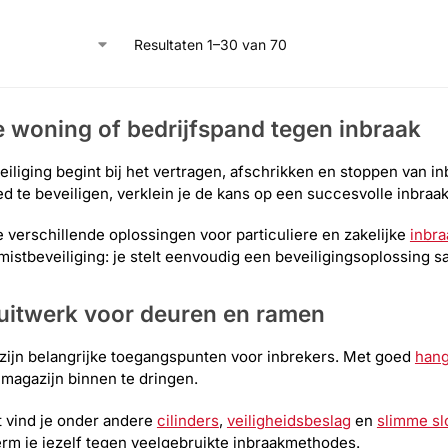
Resultaten 1–30 van 70
 woning of bedrijfspand tegen inbraak
iliging begint bij het vertragen, afschrikken en stoppen van i
te beveiligen, verklein je de kans op een succesvolle inbraak
e verschillende oplossingen voor particuliere en zakelijke
inbra
mistbeveiliging: je stelt eenvoudig een beveiligingsoplossing sa
uitwerk voor deuren en ramen
ijn belangrijke toegangspunten voor inbrekers. Met goed
hang
 magazijn binnen te dringen.
t vind je onder andere
cilinders
,
veiligheidsbeslag
en
slimme sl
rm je jezelf tegen veelgebruikte inbraakmethodes.