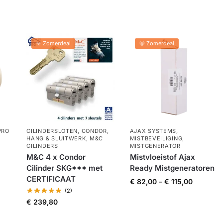
🌞 Zomerdeal
🌞 Zomerdeal
PRO
CILINDERSLOTEN
,
CONDOR
,
AJAX SYSTEMS
,
HANG & SLUITWERK
,
M&C
MISTBEVEILIGING
,
CILINDERS
MISTGENERATOR
M&C 4 x Condor
Mistvloeistof Ajax
Cilinder SKG*** met
Ready Mistgeneratoren
CERTIFICAAT
€
82,00
–
€
115,00
(2)
€
239,80