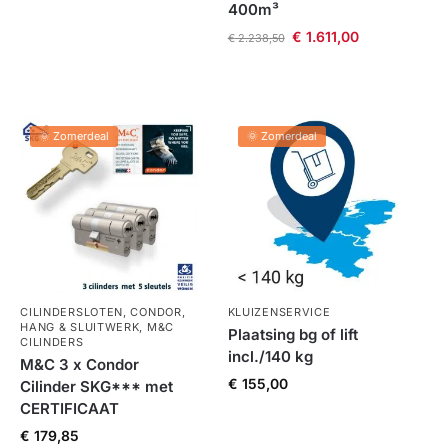
400m³
€
1.611,00
€
2.238,50
🌞 Zomerdeal
🌞 Zomerdeal
CILINDERSLOTEN
,
CONDOR
,
KLUIZENSERVICE
HANG & SLUITWERK
,
M&C
Plaatsing bg of lift
CILINDERS
incl./140 kg
M&C 3 x Condor
€
155,00
Cilinder SKG*** met
CERTIFICAAT
€
179,85