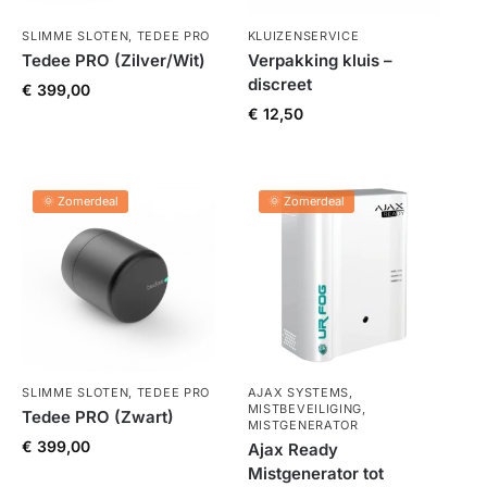
SLIMME SLOTEN
,
TEDEE PRO
KLUIZENSERVICE
Tedee PRO (Zilver/Wit)
Verpakking kluis –
discreet
€
399,00
€
12,50
🌞 Zomerdeal
🌞 Zomerdeal
SLIMME SLOTEN
,
TEDEE PRO
AJAX SYSTEMS
,
MISTBEVEILIGING
,
Tedee PRO (Zwart)
MISTGENERATOR
€
399,00
Ajax Ready
Mistgenerator tot