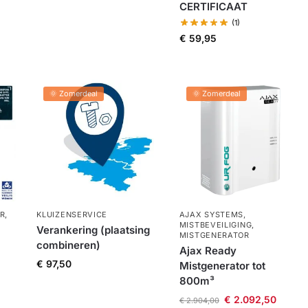
CERTIFICAAT
(1)
€
59,95
🌞 Zomerdeal
🌞 Zomerdeal
R
,
KLUIZENSERVICE
AJAX SYSTEMS
,
MISTBEVEILIGING
,
Verankering (plaatsing
MISTGENERATOR
combineren)
Ajax Ready
€
97,50
Mistgenerator tot
800m³
€
2.092,50
€
2.904,00