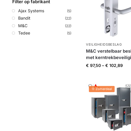
Filter op fabrikant
Ajax Systems
(5)
Bandit
(22)
M&C
(22)
Tedee
(5)
VEILIGHEIDSBESLAG
M&C verstelbaar bes
met kerntrekbeveilig
€
97,50
–
€
102,89
🌞 Zomerdeal