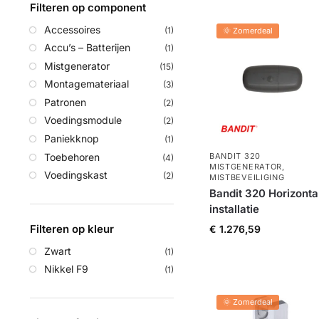
Filteren op component
Accessoires
(1)
🌞 Zomerdeal
Accu’s – Batterijen
(1)
Mistgenerator
(15)
Montagemateriaal
(3)
Patronen
(2)
Voedingsmodule
(2)
Paniekknop
(1)
Toebehoren
BANDIT 320
(4)
MISTGENERATOR
,
Voedingskast
(2)
MISTBEVEILIGING
Bandit 320 Horizonta
installatie
Filteren op kleur
€
1.276,59
Zwart
(1)
Nikkel F9
(1)
🌞 Zomerdeal