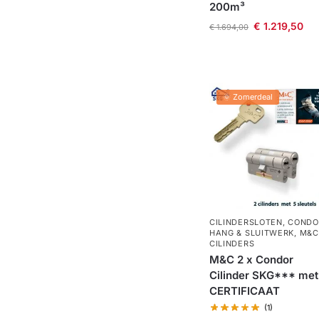
200m³
€
1.219,50
€
1.694,00
🌞 Zomerdeal
CILINDERSLOTEN
,
CONDO
HANG & SLUITWERK
,
M&C
CILINDERS
M&C 2 x Condor
Cilinder SKG*** met
CERTIFICAAT
(1)