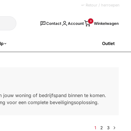
+31 (0)251 77 00 20
↩ Retour / herroepen
Zoeken
0
Contact
Account
lp
Outlet
SALE
om jouw woning of bedrijfspand binnen te komen.
iging voor een complete beveiligingsoplossing.
1
2
3