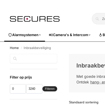
🏷️ Nu 10% EXTRA korting op alle Dahua. Gebruik code
dahuasuper
Alarmsystemen
Camera's & Intercom
B
Home
Inbraakbeveiliging
/
Zoeken
Inbraakbev
Met goede inbra
Filter op prijs
Ontdek
hang- en
Filteren