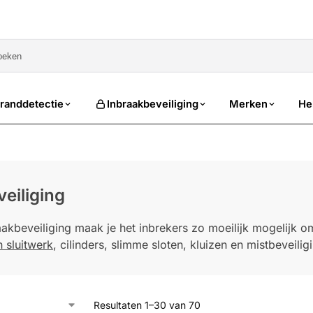
sale
randdetectie
Inbraakbeveiliging
Merken
He
eiliging
akbeveiliging maak je het inbrekers zo moeilijk mogelijk 
 sluitwerk
, cilinders, slimme sloten, kluizen en mistbeveil
Resultaten 1–30 van 70