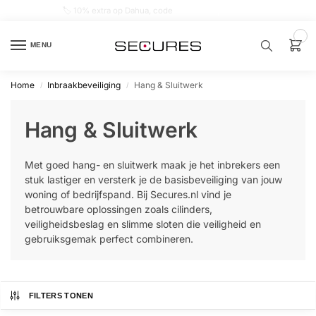
🏷️ 10% extra op Dahua, code
dahuasupersale
0
MENU
Home
Inbraakbeveiliging
Hang & Sluitwerk
/
/
Zoek een
product…
Hang & Sluitwerk
P
O
Met goed hang- en sluitwerk maak je het inbrekers een
P
U
stuk lastiger en versterk je de basisbeveiliging van jouw
L
woning of bedrijfspand. Bij Secures.nl vind je
A
I
betrouwbare oplossingen zoals cilinders,
R
veiligheidsbeslag en slimme sloten die veiligheid en
gebruiksgemak perfect combineren.
Alarm
samenstellen
Alarm
FILTERS TONEN
met