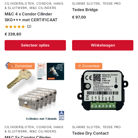
CILINDERSLOTEN
,
CONDOR
,
HANG
SLIMME SLOTEN
,
TEDEE PRO
& SLUITWERK
,
M&C CILINDERS
Tedee Bridge
M&C 4 x Condor Cilinder
€
97,00
SKG*** met CERTIFICAAT
(2)
€
239,80
Selecteer opties
Winkelwagen
🌞 Zomerdeal
🌞 Zomerdeal
CILINDERSLOTEN
,
CONDOR
,
HANG
SLIMME SLOTEN
,
TEDEE PRO
& SLUITWERK
,
M&C CILINDERS
Tedee Dry Contact
M&C 5x Condor Cilinder