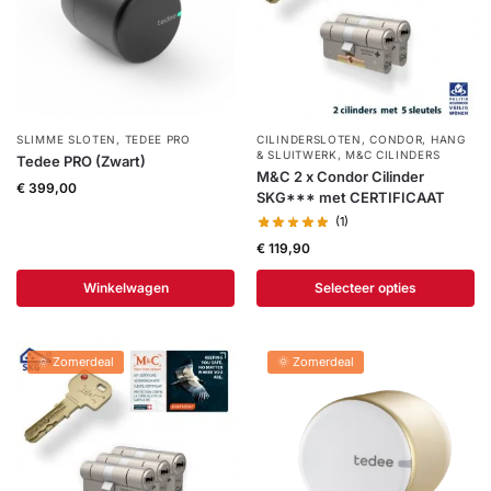
SLIMME SLOTEN
,
TEDEE PRO
CILINDERSLOTEN
,
CONDOR
,
HANG
& SLUITWERK
,
M&C CILINDERS
Tedee PRO (Zwart)
M&C 2 x Condor Cilinder
€
399,00
SKG*** met CERTIFICAAT
(1)
€
119,90
Winkelwagen
Selecteer opties
🌞 Zomerdeal
🌞 Zomerdeal