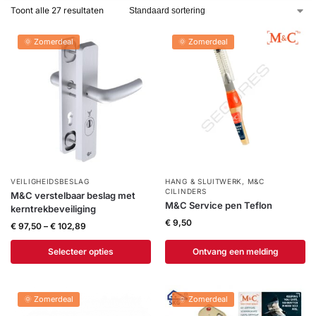
installatie
Toont alle 27 resultaten
🌞 Zomerdeal
🌞 Zomerdeal
Alarmsystemen
Account
Contact
Help
Wagen
Camera's
&
Intercom
Branddetectie
VEILIGHEIDSBESLAG
HANG & SLUITWERK
,
M&C
CILINDERS
M&C verstelbaar beslag met
Inbraakbeveiliging
M&C Service pen Teflon
kerntrekbeveiliging
€
9,50
€
97,50
–
€
102,89
Merken
Selecteer opties
Ontvang een melding
Outlet
SALE
🌞 Zomerdeal
🌞 Zomerdeal