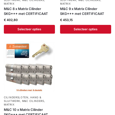
SLUITWERK
,
M&C CILINDERS
,
SLUITWERK
,
M&C CILINDERS
,
MATRIX
MATRIX
M&C 8 x Matrix Cilinder
M&C 9 x Matrix Cilinder
SKG*** met CERTIFICAAT
SKG*** met CERTIFICAAT
€
402,80
€
453,15
Selecteer opties
Selecteer opties
🌞 Zomerdeal
CILINDERSLOTEN
,
HANG &
SLUITWERK
,
M&C CILINDERS
,
MATRIX
M&C 10 x Matrix Cilinder
SKG*** met CERTIFICAAT