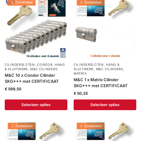
🌞 Zomerdeal
🌞 Zomerdeal
CILINDERSLOTEN
,
CONDOR
,
HANG
CILINDERSLOTEN
,
HANG &
& SLUITWERK
,
M&C CILINDERS
SLUITWERK
,
M&C CILINDERS
,
MATRIX
M&C 10 x Condor Cilinder
M&C 1 x Matrix Cilinder
SKG*** met CERTIFICAAT
SKG*** met CERTIFICAAT
€
599,50
€
50,35
Selecteer opties
Selecteer opties
🌞 Zomerdeal
🌞 Zomerdeal