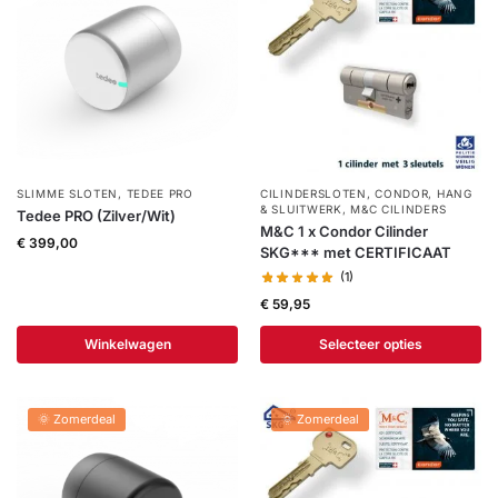
Help &
service
SLIMME SLOTEN
,
TEDEE PRO
CILINDERSLOTEN
,
CONDOR
,
HANG
& SLUITWERK
,
M&C CILINDERS
Tedee PRO (Zilver/Wit)
M&C 1 x Condor Cilinder
€
399,00
SKG*** met CERTIFICAAT
(1)
€
59,95
Winkelwagen
Selecteer opties
🌞 Zomerdeal
🌞 Zomerdeal