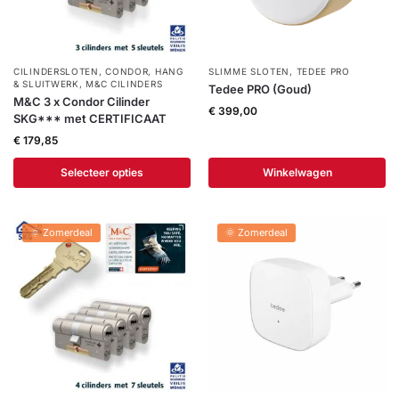
CILINDERSLOTEN
,
CONDOR
,
HANG
SLIMME SLOTEN
,
TEDEE PRO
& SLUITWERK
,
M&C CILINDERS
Tedee PRO (Goud)
M&C 3 x Condor Cilinder
€
399,00
SKG*** met CERTIFICAAT
€
179,85
Selecteer opties
Winkelwagen
🌞 Zomerdeal
🌞 Zomerdeal