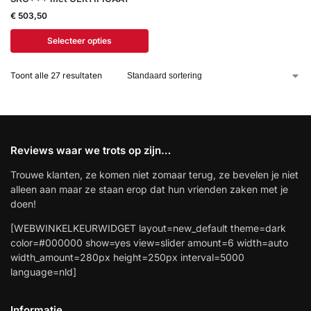
€
503,50
Selecteer opties
Toont alle 27 resultaten
Reviews waar we trots op zijn…
Trouwe klanten, ze komen niet zomaar terug, ze bevelen je niet
alleen aan maar ze staan erop dat hun vrienden zaken met je
doen!
[WEBWINKELKEURWIDGET layout=new_default theme=dark
color=#000000 show=yes view=slider amount=6 width=auto
width_amount=280px height=250px interval=5000
language=nld]
Informatie