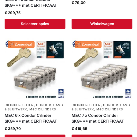
€
79,00
SKG*** met CERTIFICAAT
€
299,75
Selecteer opties
Winkelwagen
🌞 Zomerdeal
🌞 Zomerdeal
CILINDERSLOTEN
,
CONDOR
,
HANG
CILINDERSLOTEN
,
CONDOR
,
HANG
& SLUITWERK
,
M&C CILINDERS
& SLUITWERK
,
M&C CILINDERS
M&C 6 x Condor Cilinder
M&C 7 x Condor Cilinder
SKG*** met CERTIFICAAT
SKG*** met CERTIFICAAT
€
359,70
€
419,65