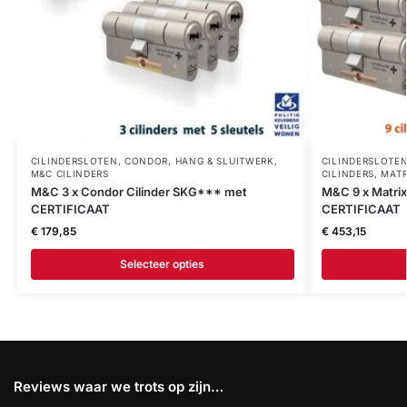
CILINDERSLOTEN
,
CONDOR
,
HANG & SLUITWERK
,
CILINDERSLOTE
M&C CILINDERS
CILINDERS
,
MATR
M&C 3 x Condor Cilinder SKG*** met
M&C 9 x Matri
CERTIFICAAT
CERTIFICAAT
€
179,85
€
453,15
Selecteer opties
Reviews waar we trots op zijn…