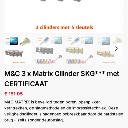
installatie
Alarmsystemen
Account
Contact
Help
Wagen
Camera's
&
Intercom
Branddetectie
M&C 3 x Matrix Cilinder SKG*** met
CERTIFICAAT
Inbraakbeveiliging
€
151,05
Merken
M&C MATRIX is beveiligd tegen boren, openpikken,
kerntrekken, de slagmethode en de impressietechniek. Deze
veiligheidscilinder is nagenoeg onbreekbaar door de hardstalen
Outlet
SALE
brug – zelfs zonder deurbeslag.