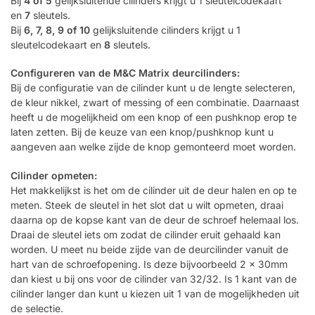
Bij
4 of 5
gelijksluitende cilinders krijgt u 1 sleutelcodekaart
en
7
sleutels.
Bij
6, 7, 8, 9 of 10
gelijksluitende cilinders krijgt u 1
sleutelcodekaart en
8
sleutels.
Configureren van de M&C Matrix deurcilinders:
Bij de configuratie van de cilinder kunt u de lengte selecteren,
de kleur nikkel, zwart of messing of een combinatie. Daarnaast
heeft u de mogelijkheid om een knop of een pushknop erop te
laten zetten. Bij de keuze van een knop/pushknop kunt u
aangeven aan welke zijde de knop gemonteerd moet worden.
Cilinder opmeten:
Het makkelijkst is het om de cilinder uit de deur halen en op te
meten. Steek de sleutel in het slot dat u wilt opmeten, draai
daarna op de kopse kant van de deur de schroef helemaal los.
Draai de sleutel iets om zodat de cilinder eruit gehaald kan
worden. U meet nu beide zijde van de deurcilinder vanuit de
hart van de schroefopening. Is deze bijvoorbeeld 2 x 30mm
dan kiest u bij ons voor de cilinder van 32/32. Is 1 kant van de
cilinder langer dan kunt u kiezen uit 1 van de mogelijkheden uit
de selectie.