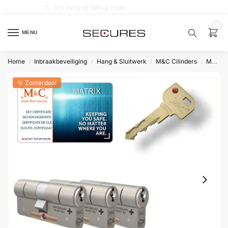
🏷️ 10% extra op Dahua, code
dahuasupersale
0
MENU
Home
Inbraakbeveiliging
Hang & Sluitwerk
M&C Cilinders
Matrix
/
/
/
/
Zoek een
product…
🌞 Zomerdeal
P
O
P
U
L
A
I
R
Alarm
samenstellen
Alarm
met