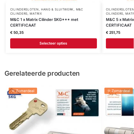
CILINDERSLOTEN
,
HANG & SLUITWERK
,
M&C
CILINDERSLOTE
CILINDERS
,
MATRIX
CILINDERS
,
MATR
M&C 1 x Matrix Cilinder SKG*** met
M&C 5 x Matri
CERTIFICAAT
CERTIFICAAT
€
50,35
€
251,75
Selecteer opties
Gerelateerde producten
🌞 Zomerdeal
🌞 Zomerdeal