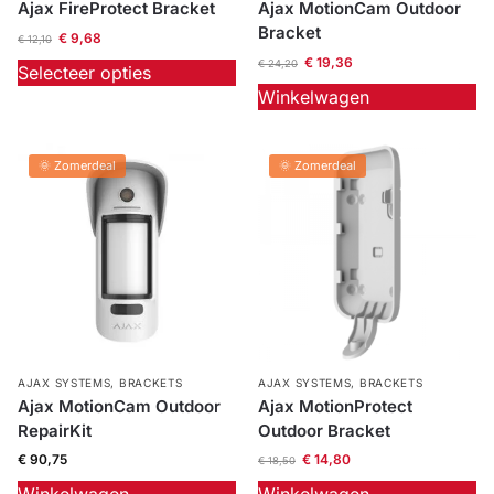
Ajax FireProtect Bracket
Ajax MotionCam Outdoor
Bracket
€
9,68
€
12,10
€
19,36
€
24,20
Selecteer opties
Winkelwagen
🌞 Zomerdeal
🌞 Zomerdeal
AJAX SYSTEMS
,
BRACKETS
AJAX SYSTEMS
,
BRACKETS
Ajax MotionCam Outdoor
Ajax MotionProtect
RepairKit
Outdoor Bracket
€
90,75
€
14,80
€
18,50
Winkelwagen
Winkelwagen