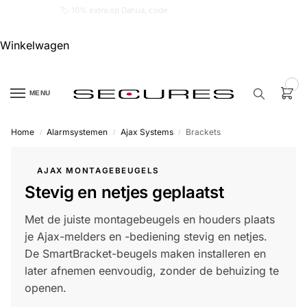
🏷️ 10% extra op Dahua, code
dahuasupersale
Winkelwagen
0
MENU
Home
Alarmsystemen
Ajax Systems
Brackets
/
/
/
Zoek een
product…
AJAX MONTAGEBEUGELS
Stevig en netjes geplaatst
P
O
P
Met de juiste montagebeugels en houders plaats
U
L
je Ajax-melders en -bediening stevig en netjes.
A
I
De SmartBracket-beugels maken installeren en
R
later afnemen eenvoudig, zonder de behuizing te
Alarm
openen.
samenstellen