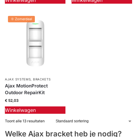
🌞 Zomerdeal
AJAX SYSTEMS
,
BRACKETS
Ajax MotionProtect
Outdoor RepairKit
€
52,03
Winkelwagen
Toont alle 13 resultaten
Welke Ajax bracket heb je nodig?