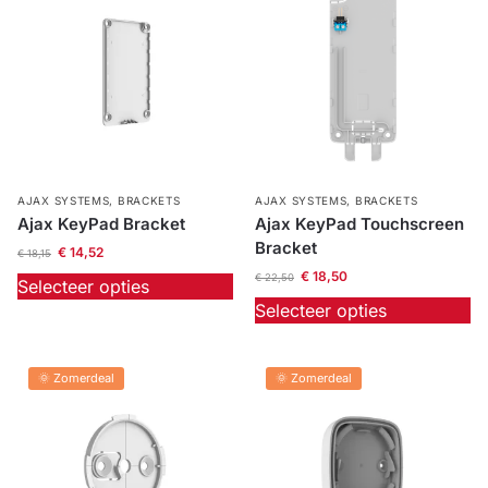
AJAX SYSTEMS
,
BRACKETS
AJAX SYSTEMS
,
BRACKETS
Ajax KeyPad Bracket
Ajax KeyPad Touchscreen
Bracket
€
14,52
€
18,15
€
18,50
€
22,50
Selecteer opties
Selecteer opties
🌞 Zomerdeal
🌞 Zomerdeal