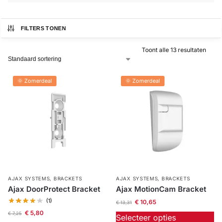
Alarm
met
FILTERS TONEN
installatie
Toont alle 13 resultaten
Alarmsystemen
🌞 Zomerdeal
🌞 Zomerdeal
Account
Contact
Help
Wagen
Camera's
&
Intercom
Branddetectie
Inbraakbeveiliging
AJAX SYSTEMS
,
BRACKETS
AJAX SYSTEMS
,
BRACKETS
Ajax DoorProtect Bracket
Ajax MotionCam Bracket
(1)
€
10,65
€
13,31
Merken
€
5,80
€
7,25
Selecteer opties