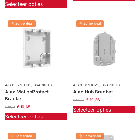
Selecteer opties
Outlet
SALE
🌞 Zomerdeal
🌞 Zomerdeal
Help &
service
AJAX SYSTEMS
,
BRACKETS
AJAX SYSTEMS
,
BRACKETS
Ajax MotionProtect
Ajax Hub Bracket
Bracket
€
19,36
€
24,20
€
10,65
€
13,31
Selecteer opties
Selecteer opties
🌞 Zomerdeal
🌞 Zomerdeal