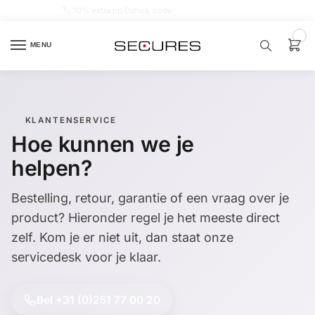
🏷️ 10% extra op Dahua, code
dahuasupersale
0
MENU
Zoek een
product…
KLANTENSERVICE
Hoe kunnen we je
P
O
helpen?
P
U
L
Bestelling, retour, garantie of een vraag over je
A
I
product? Hieronder regel je het meeste direct
R
zelf. Kom je er niet uit, dan staat onze
Alarm
samenstellen
servicedesk voor je klaar.
Alarm
Bel +31 (0)251 77 00 20
met