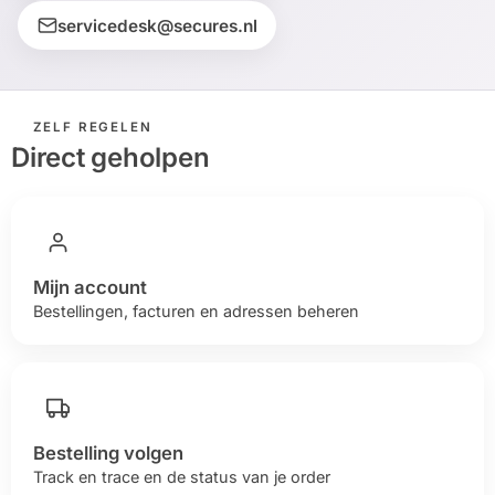
installatie
servicedesk@secures.nl
Alarmsystemen
ZELF REGELEN
Account
Contact
Help
Wagen
Camera's
Direct geholpen
&
Intercom
Branddetectie
Mijn account
Bestellingen, facturen en adressen beheren
Inbraakbeveiliging
Merken
Bestelling volgen
Outlet
SALE
Track en trace en de status van je order