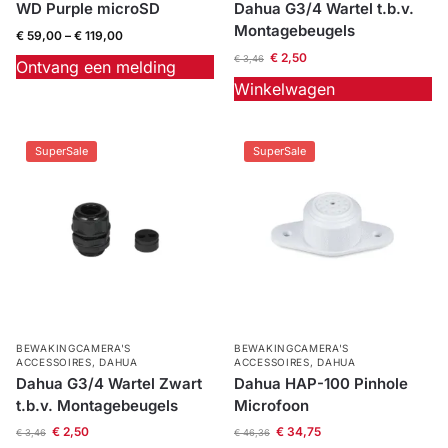
WD Purple microSD
Dahua G3/4 Wartel t.b.v.
Montagebeugels
€
59,00
–
€
119,00
€
2,50
€
3,46
Ontvang een melding
Winkelwagen
SuperSale
SuperSale
BEWAKINGCAMERA'S
BEWAKINGCAMERA'S
ACCESSOIRES
,
DAHUA
ACCESSOIRES
,
DAHUA
Dahua G3/4 Wartel Zwart
Dahua HAP-100 Pinhole
t.b.v. Montagebeugels
Microfoon
€
2,50
€
34,75
€
3,46
€
46,36