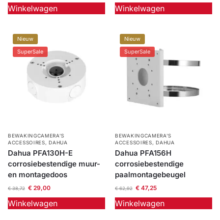
Winkelwagen
Winkelwagen
Nieuw
Nieuw
SuperSale
SuperSale
BEWAKINGCAMERA'S
BEWAKINGCAMERA'S
ACCESSOIRES
,
DAHUA
ACCESSOIRES
,
DAHUA
Dahua PFA130H-E
Dahua PFA156H
corrosiebestendige muur-
corrosiebestendige
en montagedoos
paalmontagebeugel
€
29,00
€
47,25
€
38,72
€
62,92
Winkelwagen
Winkelwagen