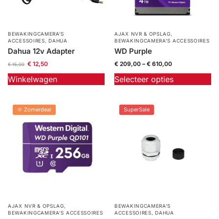
BEWAKINGCAMERA'S
AJAX NVR & OPSLAG
,
ACCESSOIRES
,
DAHUA
BEWAKINGCAMERA'S ACCESSOIRES
Dahua 12v Adapter
WD Purple
€
12,50
€
209,00
–
€
610,00
€
15,00
Winkelwagen
Selecteer opties
🌞 Zomerdeal
SuperSale
AJAX NVR & OPSLAG
,
BEWAKINGCAMERA'S
BEWAKINGCAMERA'S ACCESSOIRES
ACCESSOIRES
,
DAHUA