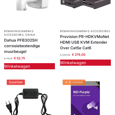
BEWAKINGCAMERA'S
BEWAKINGCAMERA'S ACCESSOIRES
ACCESSOIRES
,
DAHUA
Provision PR-HDKVMoNet
Dahua PFB302SH
HDMI USB KVM Extender
corrosiebestendige
Over Cat5e Cat6
muurbeugel
€
279,00
€
281,95
€
52,75
€
70,18
Winkelwagen
Winkelwagen
SuperSale
🌞 Zomerdeal