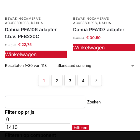
BEWAKINGCAMERA'S
BEWAKINGCAMERA'S
ACCESSOIRES
,
DAHUA
ACCESSOIRES
,
DAHUA
Dahua PFA106 adapter
Dahua PFA107 adapter
t.b.v. PFB220C
€
30,50
€
40,54
€
22,75
€
30,25
Winkelwagen
Winkelwagen
Resultaten 1–30 van 118
1
2
3
4
Zoeken
Filter op prijs
Filteren
Filteren op component