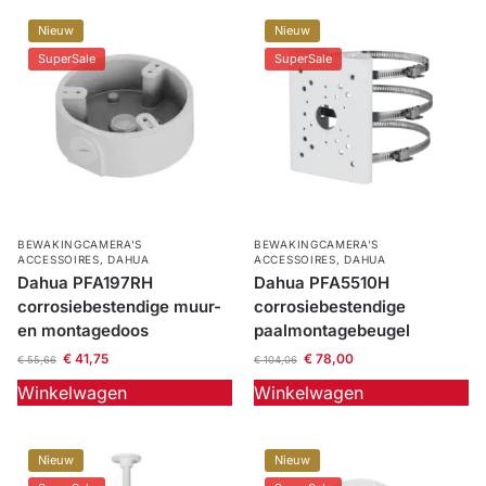
Nieuw
Nieuw
SuperSale
SuperSale
BEWAKINGCAMERA'S
BEWAKINGCAMERA'S
ACCESSOIRES
,
DAHUA
ACCESSOIRES
,
DAHUA
Dahua PFA197RH
Dahua PFA5510H
corrosiebestendige muur-
corrosiebestendige
en montagedoos
paalmontagebeugel
€
41,75
€
78,00
€
55,66
€
104,06
Winkelwagen
Winkelwagen
Nieuw
Nieuw