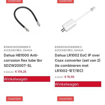
SuperSale
SuperSale
BEWAKINGCAMERA'S
BEWAKINGCAMERA'S
ACCESSOIRES
,
DAHUA
ACCESSOIRES
,
DAHUA
Dahua HB1000 Anti-
Dahua LR1002 EoC IP over
corrosion flex tube tbv
Coax converter (set van 2)
SDZW2000T-SL
(te combineren met
LR1002-1ET/1EC)
€
174,25
€
232,32
€
15,50
€
20,57
Winkelwagen
Winkelwagen
SuperSale
SuperSale