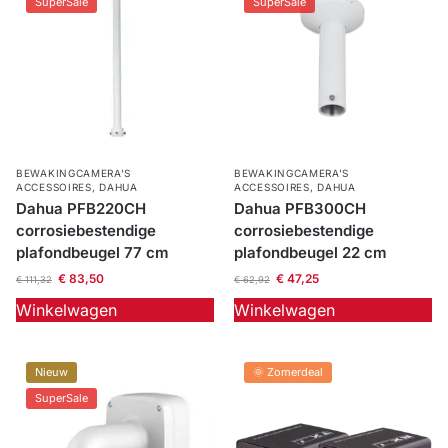
SuperSale
SuperSale
BEWAKINGCAMERA'S
BEWAKINGCAMERA'S
ACCESSOIRES
,
DAHUA
ACCESSOIRES
,
DAHUA
Dahua PFB220CH
Dahua PFB300CH
corrosiebestendige
corrosiebestendige
plafondbeugel 77 cm
plafondbeugel 22 cm
€
83,50
€
47,25
€
111,32
€
62,92
Winkelwagen
Winkelwagen
Nieuw
🌞 Zomerdeal
SuperSale