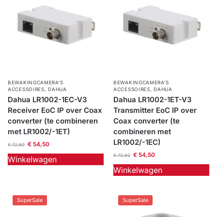
BEWAKINGCAMERA'S
BEWAKINGCAMERA'S
ACCESSOIRES
,
DAHUA
ACCESSOIRES
,
DAHUA
Dahua LR1002-1EC-V3
Dahua LR1002-1ET-V3
Receiver EoC IP over Coax
Transmitter EoC IP over
converter (te combineren
Coax converter (te
met LR1002/-1ET)
combineren met
LR1002/-1EC)
€
54,50
€
72,60
€
54,50
€
72,60
Winkelwagen
Winkelwagen
SuperSale
SuperSale