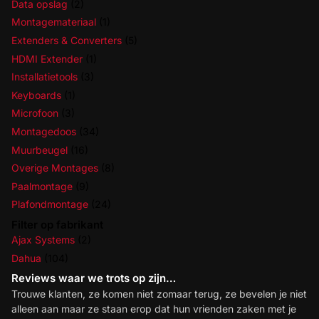
Data opslag
(2)
Montagemateriaal
(1)
Extenders & Converters
(5)
HDMI Extender
(1)
Installatietools
(3)
Keyboards
(1)
Microfoon
(3)
Montagedoos
(34)
Muurbeugel
(16)
Overige Montages
(8)
Paalmontage
(9)
Plafondmontage
(24)
Filter op fabrikant
Ajax Systems
(2)
Dahua
(104)
Reviews waar we trots op zijn…
Trouwe klanten, ze komen niet zomaar terug, ze bevelen je niet
alleen aan maar ze staan erop dat hun vrienden zaken met je