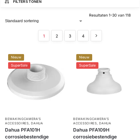
FILTERS TONEN
Alarm
Resultaten 1–30 van 118
met
installatie
1
2
3
4
Alarmsystemen
Nieuw
Nieuw
Account
Contact
Help
Wagen
Camera's
SuperSale
SuperSale
&
Intercom
Branddetectie
Inbraakbeveiliging
BEWAKINGCAMERA'S
BEWAKINGCAMERA'S
ACCESSOIRES
,
DAHUA
ACCESSOIRES
,
DAHUA
Dahua PFA101H
Dahua PFA109H
Merken
corrosiebestendige
corrosiebestendige