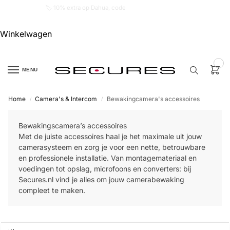
🏷️ 10% extra op Dahua, code
dahuasupersale
Winkelwagen
0
MENU
Home
Camera's & Intercom
Bewakingcamera's accessoires
/
/
Zoek een
product…
Bewakingscamera’s accessoires
Met de juiste accessoires haal je het maximale uit jouw
P
camerasysteem en zorg je voor een nette, betrouwbare
O
en professionele installatie. Van montagemateriaal en
P
U
voedingen tot opslag, microfoons en converters: bij
L
Secures.nl vind je alles om jouw camerabewaking
A
I
compleet te maken.
R
Alarm
samenstellen