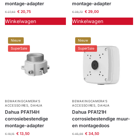
montage-adapter
montage-adapter
Outlet
SALE
€
20,75
€
29,00
€
27,83
€
38,72
Winkelwagen
Winkelwagen
Help &
service
Nieuw
Nieuw
SuperSale
SuperSale
BEWAKINGCAMERA'S
BEWAKINGCAMERA'S
ACCESSOIRES
,
DAHUA
ACCESSOIRES
,
DAHUA
Dahua PFA114H
Dahua PFA121H
corrosiebestendige
corrosiebestendige muur-
montage-adapter
en montagedoos
€
13,50
€
34,50
€
18,15
€
45,98