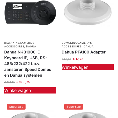
BEWAKINGCAMERA'S
BEWAKINGCAMERA'S
ACCESSOIRES
,
DAHUA
ACCESSOIRES
,
DAHUA
Dahua NKB1000-E
Dahua PFA100 Adapter
Keyboard IP, USB, RS-
€
17,75
€
23,60
485/232/422 t.b.v.
Winkelwagen
aansturen Speed Domes
en Dahua systemen
€
365,75
€
487,63
Winkelwagen
SuperSale
SuperSale