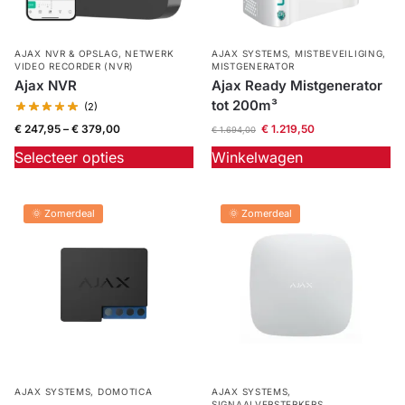
AJAX NVR & OPSLAG
,
NETWERK
AJAX SYSTEMS
,
MISTBEVEILIGING
,
VIDEO RECORDER (NVR)
MISTGENERATOR
Ajax NVR
Ajax Ready Mistgenerator
tot 200m³
(2)
€
247,95
–
€
379,00
€
1.219,50
€
1.694,00
Selecteer opties
Winkelwagen
🌞 Zomerdeal
🌞 Zomerdeal
AJAX SYSTEMS
,
DOMOTICA
AJAX SYSTEMS
,
SIGNAALVERSTERKERS