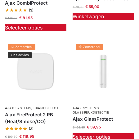
Ajax CombiProtect
€
55,00
€
79,00
(3)
Winkelwagen
€
81,95
€
142,00
Selecteer opties
🌞 Zomerdeal
🌞 Zomerdeal
Ons advies
AJAX SYSTEMS
,
BRANDDETECTIE
AJAX SYSTEMS
,
GLASBREUKDETECTIE
Ajax FireProtect 2 RB
Ajax GlassProtect
(Heat/Smoke/CO)
€
59,95
€
102,85
(3)
Selecteer opties
€
119,95
€
199,60