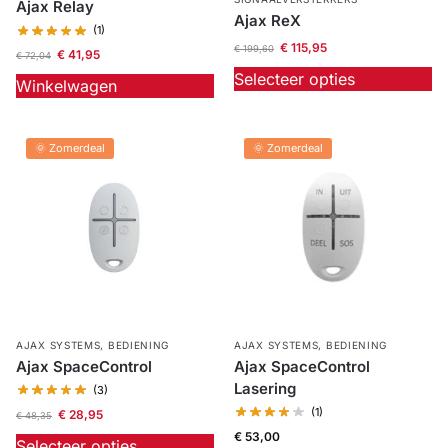
Ajax Relay
Ajax ReX
(1)
€
115,95
€
199,60
€
41,95
€
72,04
Selecteer opties
Winkelwagen
🌞 Zomerdeal
🌞 Zomerdeal
AJAX SYSTEMS
,
BEDIENING
AJAX SYSTEMS
,
BEDIENING
Ajax SpaceControl
Ajax SpaceControl
Lasering
(3)
(1)
€
28,95
€
48,35
€
53,00
Selecteer opties