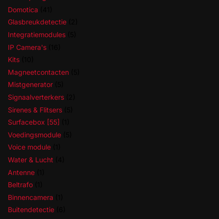
Domotica
(41)
Glasbreukdetectie
(2)
Integratiemodules
(5)
IP Camera's
(16)
Kits
(10)
Magneetcontacten
(5)
Mistgenerator
(5)
Signaalverterkers
(2)
Sirenes & Flitsers
(5)
Surfacebox [55]
(1)
Voedingsmodule
(5)
Voice module
(1)
Water & Lucht
(4)
Antenne
(1)
Beltrafo
(1)
Binnencamera
(1)
Buitendetectie
(6)