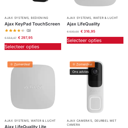
AJAX SYSTEMS
,
BEDIENING
AJAX SYSTEMS
,
WATER & LUCHT
Ajax KeyPad TouchScreen
Ajax LifeQuality
(3)
€
316,95
€
530,00
€
297,95
€
554,47
Selecteer opties
Selecteer opties
🌞 Zomerdeal
🌞 Zomerdeal
Ons advies
AJAX SYSTEMS
,
WATER & LUCHT
AJAX CAMERA'S
,
DEURBEL MET
CAMERA
Ajax LifeQuality Lite