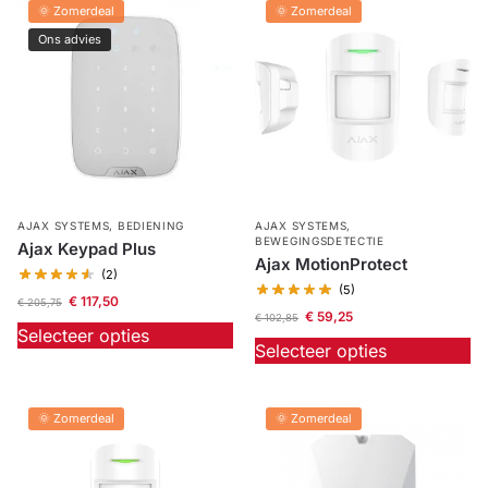
🌞 Zomerdeal
🌞 Zomerdeal
Ons advies
AJAX SYSTEMS
,
BEDIENING
AJAX SYSTEMS
,
BEWEGINGSDETECTIE
Ajax Keypad Plus
Ajax MotionProtect
(2)
(5)
€
117,50
€
205,75
€
59,25
€
102,85
Selecteer opties
Selecteer opties
🌞 Zomerdeal
🌞 Zomerdeal