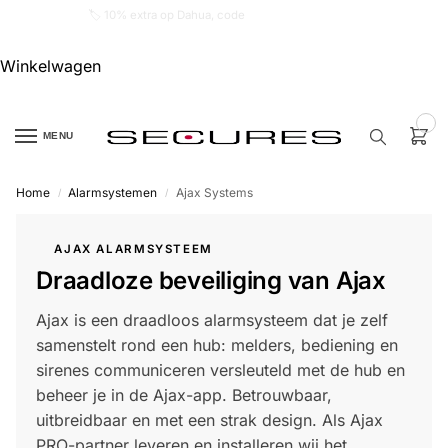
🏷️ 10% extra op Dahua, code
dahuasupersale
Winkelwagen
0
MENU
Home
Alarmsystemen
Ajax Systems
/
/
Zoek een
product…
AJAX ALARMSYSTEEM
Draadloze beveiliging van Ajax
P
O
P
Ajax is een draadloos alarmsysteem dat je zelf
U
L
samenstelt rond een hub: melders, bediening en
A
I
sirenes communiceren versleuteld met de hub en
R
beheer je in de Ajax-app. Betrouwbaar,
Alarm
uitbreidbaar en met een strak design. Als Ajax
samenstellen
PRO-partner leveren en installeren wij het