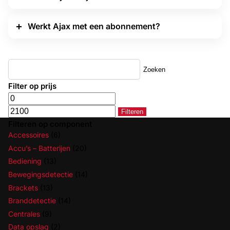
Werkt Ajax met een abonnement?
Zoeken
Filter op prijs
Filteren
Filteren op component
Accessoires
(6)
Accu’s – Batterijen
(20)
Bediening
(13)
Bewegingsdetectie
(14)
Brackets
(13)
Branddetectie
(14)
Centrales
(9)
Data opslag
(2)