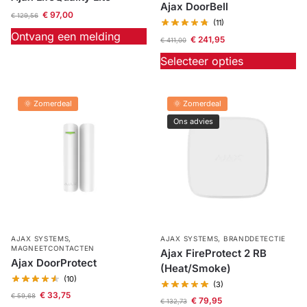
Ajax DoorBell
€
97,00
€
129,56
(11)
Ontvang een melding
€
241,95
€
411,00
Selecteer opties
🌞 Zomerdeal
🌞 Zomerdeal
Ons advies
AJAX SYSTEMS
,
AJAX SYSTEMS
,
BRANDDETECTIE
MAGNEETCONTACTEN
Ajax FireProtect 2 RB
Ajax DoorProtect
(Heat/Smoke)
(10)
(3)
€
33,75
€
59,68
€
79,95
€
132,73