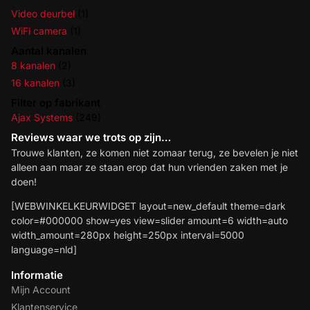
Video deurbel
(1)
WiFi camera
(1)
Aantal kanalen
8 kanalen
(2)
16 kanalen
(3)
Filter op fabrikant
Ajax Systems
(249)
Reviews waar we trots op zijn…
Trouwe klanten, ze komen niet zomaar terug, ze bevelen je niet
alleen aan maar ze staan erop dat hun vrienden zaken met je
doen!
[WEBWINKELKEURWIDGET layout=new_default theme=dark
color=#000000 show=yes view=slider amount=6 width=auto
width_amount=280px height=250px interval=5000
language=nld]
Informatie
Mijn Account
Klantenservice