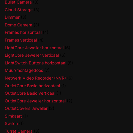
Bullet Camera
(3)
Cloud Storage
(3)
Dimmer
(3)
Dome Camera
(3)
Frames horizontaal
(4)
Frames verticaal
(4)
LightCore Jeweller horizontaal
(6)
LightCore Jeweller verticaal
(6)
LightSwitch Buttons horizontaal
(8)
Muur/montagedoos
(7)
Netwerk Video Recorder (NVR)
(6)
OutletCore Basic horizontaal
(1)
OutletCore Basic verticaal
(1)
OutletCore Jeweller horizontaal
(2)
OutletCovers Jeweller
(3)
Simkaart
(1)
Switch
(1)
Turret Camera
(3)