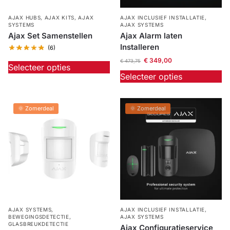
Outlet
AJAX HUBS
,
AJAX KITS
,
AJAX
AJAX INCLUSIEF INSTALLATIE
,
SALE
SYSTEMS
AJAX SYSTEMS
Ajax Set Samenstellen
Ajax Alarm laten
Help &
Installeren
(6)
service
€
349,00
€
473,75
Selecteer opties
Selecteer opties
🌞 Zomerdeal
🌞 Zomerdeal
AJAX SYSTEMS
,
AJAX INCLUSIEF INSTALLATIE
,
BEWEGINGSDETECTIE
,
AJAX SYSTEMS
GLASBREUKDETECTIE
Ajax Configuratieservice