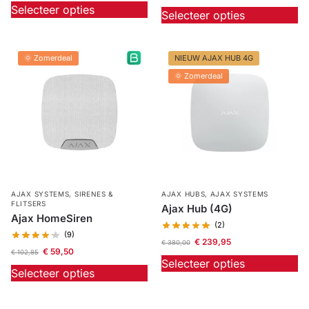
Selecteer opties
Selecteer opties
🌞 Zomerdeal
NIEUW AJAX HUB 4G
🌞 Zomerdeal
AJAX SYSTEMS
,
SIRENES &
AJAX HUBS
,
AJAX SYSTEMS
FLITSERS
Ajax Hub (4G)
Ajax HomeSiren
(2)
(9)
€
239,95
€
380,00
€
59,50
€
102,85
Selecteer opties
Selecteer opties