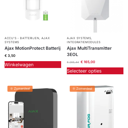
ACCU'S - BATTERIJEN
,
AJAX
AJAX SYSTEMS
,
SYSTEMS
INTEGRATIEMODULES
Ajax MotionProtect Batterij
Ajax MultiTransmitter
3EOL
€
3,50
€
165,00
€
265,44
Winkelwagen
Selecteer opties
🌞 Zomerdeal
🌞 Zomerdeal