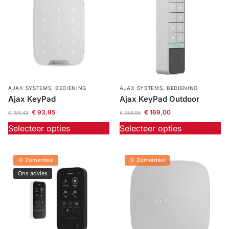
AJAX SYSTEMS
,
BEDIENING
AJAX SYSTEMS
,
BEDIENING
Ajax KeyPad
Ajax KeyPad Outdoor
€
93,95
€
169,00
€
159,43
€
258,95
Selecteer opties
Selecteer opties
🌞 Zomerdeal
🌞 Zomerdeal
Ons advies