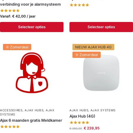
verbinding voor je alarmsysteem
Vanaf:
€
42,00
/ jaar
Selecteer opties
Selecteer opties
🌞 Zomerdeal
NIEUW AJAX HUB 4G
🌞 Zomerdeal
ACCESSOIRES
,
AJAX HUBS
,
AJAX
AJAX HUBS
,
AJAX SYSTEMS
SYSTEMS
Ajax Hub (4G)
Ajax 6 maanden gratis Meldkamer
€
239,95
€
380,00