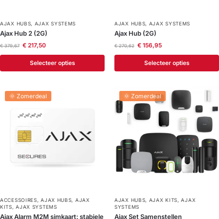
AJAX HUBS
,
AJAX SYSTEMS
AJAX HUBS
,
AJAX SYSTEMS
Ajax Hub 2 (2G)
Ajax Hub (2G)
€
217,50
€
156,95
€
379,67
€
270,62
Selecteer opties
Selecteer opties
🌞 Zomerdeal
🌞 Zomerdeal
ACCESSOIRES
,
AJAX HUBS
,
AJAX
AJAX HUBS
,
AJAX KITS
,
AJAX
KITS
,
AJAX SYSTEMS
SYSTEMS
Ajax Alarm M2M simkaart: stabiele
Ajax Set Samenstellen