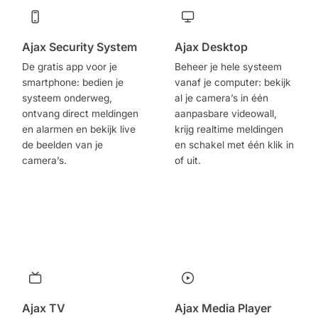
Ajax Security System
Ajax Desktop
De gratis app voor je
Beheer je hele systeem
smartphone: bedien je
vanaf je computer: bekijk
systeem onderweg,
al je camera’s in één
ontvang direct meldingen
aanpasbare videowall,
en alarmen en bekijk live
krijg realtime meldingen
de beelden van je
en schakel met één klik in
camera’s.
of uit.
Download in de
Download voor
App Store
Windows
Ontdek het op
Download voor
Google Play
macOS
Ajax TV
Ajax Media Player