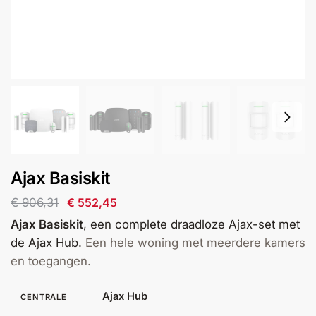
installatie
Alarmsystemen
Account
Contact
Help
Wagen
Camera's
&
Intercom
Branddetectie
Ajax Basiskit
€
906,31
€
552,45
Inbraakbeveiliging
Ajax Basiskit
, een complete draadloze Ajax-set met
de Ajax Hub.
Een hele woning met meerdere kamers
Merken
en toegangen.
Outlet
SALE
Ajax Hub
CENTRALE