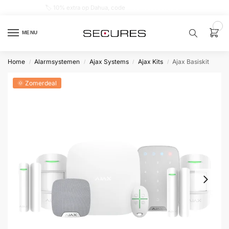
🏷️ 10% extra op Dahua, code
dahuasupersale
0
MENU
Home
Alarmsystemen
Ajax Systems
Ajax Kits
Ajax Basiskit
/
/
/
/
Zoek een
product…
🌞 Zomerdeal
P
O
P
U
L
A
I
R
Alarm
samenstellen
Alarm
met