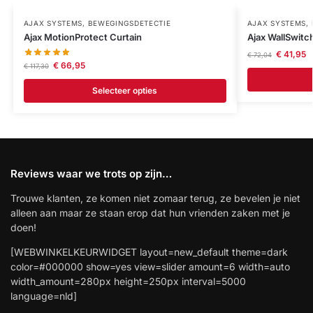
AJAX SYSTEMS
,
BEWEGINGSDETECTIE
AJAX SYSTEMS
,
Ajax MotionProtect Curtain
Ajax WallSwitc
€
41,95
€
72,04
€
66,95
€
117,30
Selecteer opties
Reviews waar we trots op zijn…
Trouwe klanten, ze komen niet zomaar terug, ze bevelen je niet
alleen aan maar ze staan erop dat hun vrienden zaken met je
doen!
[WEBWINKELKEURWIDGET layout=new_default theme=dark
color=#000000 show=yes view=slider amount=6 width=auto
width_amount=280px height=250px interval=5000
language=nld]