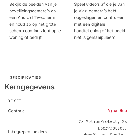
Bekijk de beelden van je
Speel video’s af die je van
beveiligingscamera’s op
je Ajax-camera’s hebt
een Android TV-scherm
opgeslagen en controleer
en houd zo op het grote
met een digitale
scherm continu zicht op je
handtekening of het beeld
woning of bedrijf.
niet is gemanipuleerd.
Meer info
Meer info
Ajax TV
Ajax Media Player
SPECIFICATIES
Kerngegevens
DE SET
Ajax Hub
Centrale
2x MotionProtect, 2x
DoorProtect,
Inbegrepen melders
HomeSiren, KeyPad,