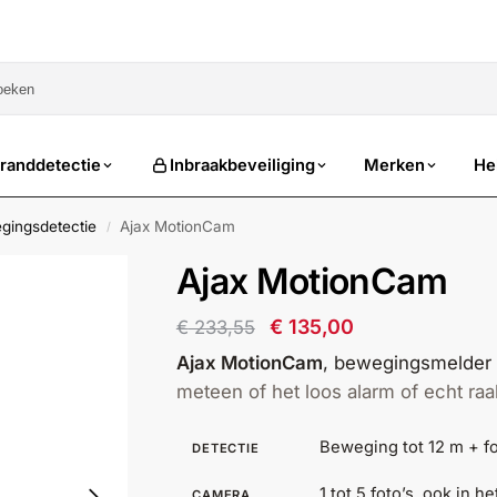
sale
randdetectie
Inbraakbeveiliging
Merken
He
gingsdetectie
Ajax MotionCam
/
Ajax MotionCam
€
135,00
€
233,55
Ajax MotionCam
, bewegingsmelder d
meteen of het loos alarm of echt raak
Beweging tot 12 m + fo
DETECTIE
1 tot 5 foto’s, ook in h
CAMERA