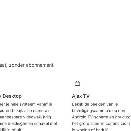
raat, zonder abonnement.
x Desktop
Ajax TV
er je hele systeem vanaf je
Bekijk de beelden van je
uter: bekijk al je camera’s in
beveiligingscamera’s op een
aanpasbare videowall, krijg
Android TV-scherm en houd zo
time meldingen en schakel met
het grote scherm continu zicht
lik in of uit.
je woning of bedrijf.