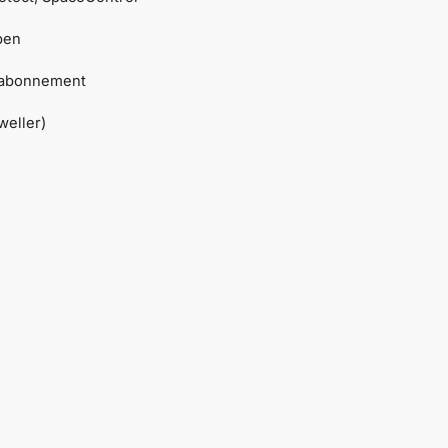
pen
n abonnement
weller)