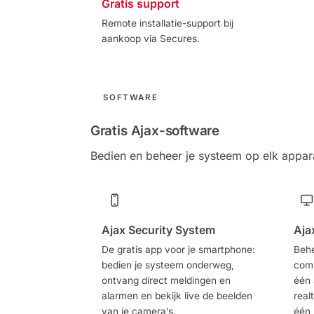
Gratis support
Remote installatie-support bij
aankoop via Secures.
SOFTWARE
Gratis Ajax-software
Bedien en beheer je systeem op elk appa
Ajax Security System
Aja
De gratis app voor je smartphone:
Behe
bedien je systeem onderweg,
comp
ontvang direct meldingen en
één 
alarmen en bekijk live de beelden
real
van je camera’s.
één k