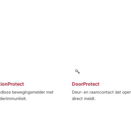
ionProtect
DoorProtect
adloze bewegingsmelder met
Deur- en raamcontact dat ope
dierimmuniteit.
direct meldt.