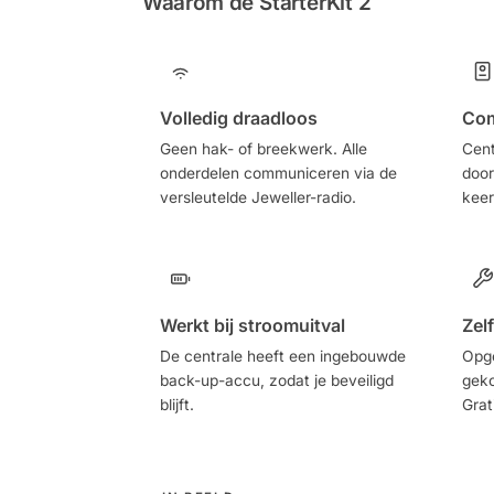
Waarom de StarterKit 2
Volledig draadloos
Com
Geen hak- of breekwerk. Alle
Cent
onderdelen communiceren via de
door
versleutelde Jeweller-radio.
keer
Werkt bij stroomuitval
Zelf
De centrale heeft een ingebouwde
Opg
back-up-accu, zodat je beveiligd
geko
blijft.
Grat