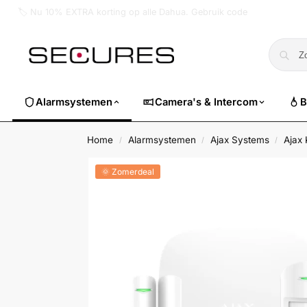
🏷️ Nu 10% EXTRA korting op alle Dahua. Gebruik code
dahuasuper
Alarmsystemen
Camera's & Intercom
B
Home
Alarmsystemen
Ajax Systems
Ajax 
/
/
/
🌞 Zomerdeal