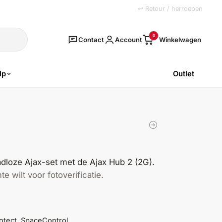
+31 (0)251 77 00 20
↩ Retour / herroepen
Zoeken
0
Contact
Account
lp
Outlet
SALE
dloze Ajax-set met de Ajax Hub 2 (2G).
 wilt voor fotoverificatie.
otect, SpaceControl