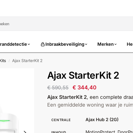
sale
randdetectie
Inbraakbeveiliging
Merken
He
Kits
Ajax StarterKit 2
/
Ajax StarterKit 2
€
344,40
€
590,55
Ajax StarterKit 2
, een complete draa
Een gemiddelde woning waar je ruimte
Ajax Hub 2 (2G)
CENTRALE
MotionProtect, DoorPr
INHOUD