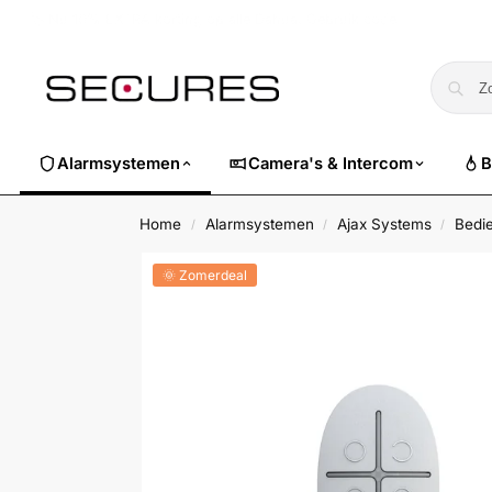
🏷️ Nu 10% EXTRA korting op alle Dahua. Gebruik code
dahuasuper
Alarmsystemen
Camera's & Intercom
B
Home
Alarmsystemen
Ajax Systems
Bedi
/
/
/
🌞 Zomerdeal