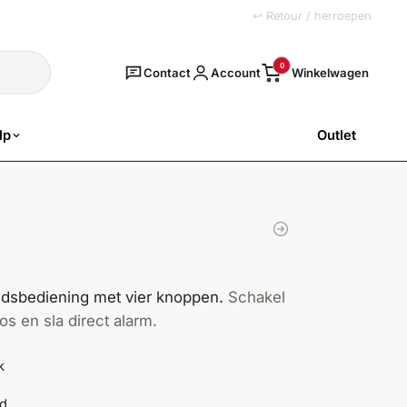
+31 (0)251 77 00 20
↩ Retour / herroepen
Zoeken
0
Contact
Account
lp
Outlet
SALE
andsbediening met vier knoppen.
Schakel
os en sla direct alarm.
k
ld