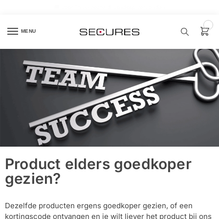
🏷️ 10% extra op Dahua, code
dahuasupersale
0
MENU
Zoek een
product…
P
O
P
U
L
A
I
R
Product elders goedkoper
Alarm
gezien?
samenstellen
Alarm
Dezelfde producten ergens goedkoper gezien, of een
met
kortingscode ontvangen en je wilt liever het product bij ons