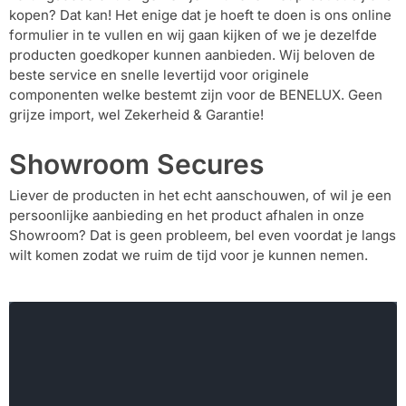
installatie
kopen? Dat kan! Het enige dat je hoeft te doen is ons online
formulier in te vullen en wij gaan kijken of we je dezelfde
producten goedkoper kunnen aanbieden. Wij beloven de
Alarmsystemen
beste service en snelle levertijd voor originele
componenten welke bestemt zijn voor de BENELUX. Geen
Account
Contact
Help
Wagen
grijze import, wel Zekerheid & Garantie!
Camera's
&
Showroom Secures
Intercom
Liever de producten in het echt aanschouwen, of wil je een
Branddetectie
persoonlijke aanbieding en het product afhalen in onze
Showroom? Dat is geen probleem, bel even voordat je langs
wilt komen zodat we ruim de tijd voor je kunnen nemen.
Inbraakbeveiliging
Merken
Outlet
SALE