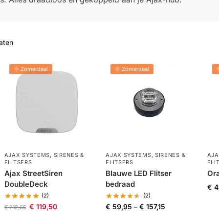
taten
🌞 Zomerdeal
🌞 Zomerdeal
AJAX SYSTEMS
,
SIRENES &
AJAX SYSTEMS
,
SIRENES &
AJA
FLITSERS
FLITSERS
FLI
Ajax StreetSiren
Blauwe LED Flitser
Ora
DoubleDeck
bedraad
€
4
(2)
(2)
€
119,50
€
59,95
–
€
157,15
€
212,65