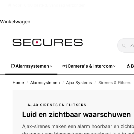
🏷️ Nu 10% EXTRA korting op alle Dahua. Gebruik code
dahuasuper
Winkelwagen
Alarmsystemen
Camera's & Intercom
B
Home
Alarmsystemen
Ajax Systems
Sirenes & Flitsers
/
/
/
AJAX SIRENES EN FLITSERS
Luid en zichtbaar waarschuwen
Ajax-sirenes maken een alarm hoorbaar en zichtbaa
de gevel; een binnensirene waarschuwt luid in hu