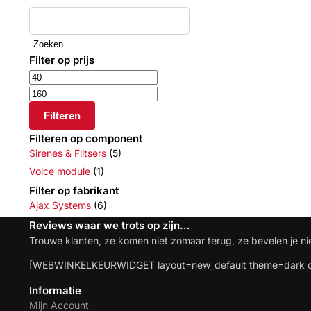
Zoeken
Filter op prijs
Filteren
Filteren op component
Sirenes & Flitsers
(5)
Voice module
(1)
Filter op fabrikant
Ajax Systems
(6)
Reviews waar we trots op zijn…
Trouwe klanten, ze komen niet zomaar terug, ze bevelen je ni
[WEBWINKELKEURWIDGET layout=new_default theme=dark co
Informatie
Mijn Account