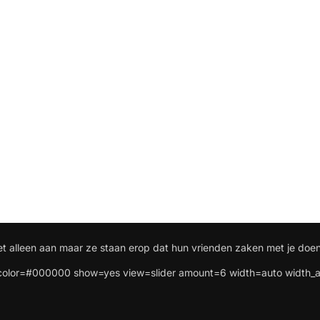
et alleen aan maar ze staan erop dat hun vrienden zaken met je doen
lor=#000000 show=yes view=slider amount=6 width=auto width_a