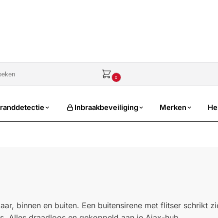
sale
€
0,00
0
randdetectie
Inbraakbeveiliging
Merken
He
r, binnen en buiten. Een buitensirene met flitser schrikt z
is. Alles draadloos en gekoppeld aan je Ajax-hub.