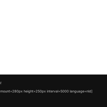
!
mount=280px height=250px interval=5000 language=nld]