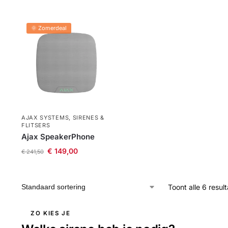
🌞 Zomerdeal
AJAX SYSTEMS
,
SIRENES &
FLITSERS
Ajax SpeakerPhone
€
149,00
€
241,50
Toont alle 6 resul
ZO KIES JE