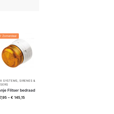
🌞 Zomerdeal
X SYSTEMS
,
SIRENES &
TSERS
nje Flitser bedraad
7,95
–
€
145,15