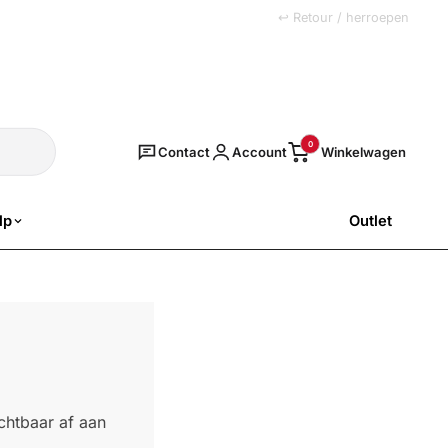
+31 (0)251 77 00 20
↩ Retour / herroepen
Zoeken
0
Contact
Account
lp
Outlet
SALE
ichtbaar af aan