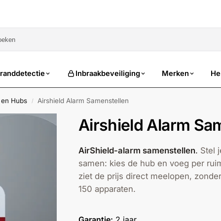
randdetectie
Inbraakbeveiliging
Merken
He
s en Hubs
Airshield Alarm Samenstellen
/
Airshield Alarm Sa
AirShield-alarm samenstellen
.
Stel 
samen: kies de hub en voeg per ruim
ziet de prijs direct meelopen, zonde
150 apparaten.
Garantie:
2 jaar