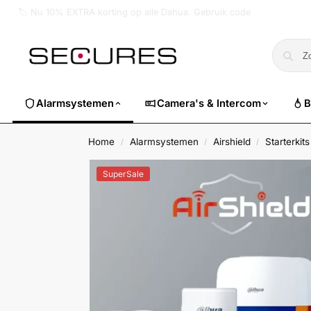
🚚 Voor 17:00 besteld, vandaag verzonden
Alarmsystemen
Camera's & Intercom
B
Home
Alarmsystemen
Airshield
Starterkit
/
/
/
SuperSale