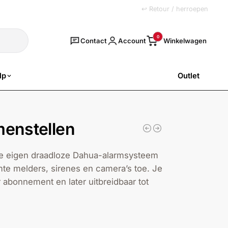
+31 (0)251 77 00 20
↩ Retour / herroepen
Zoeken
0
Contact
Account
lp
Outlet
SALE
menstellen
je eigen draadloze Dahua-alarmsysteem
te melders, sirenes en camera’s toe. Je
r abonnement en later uitbreidbaar tot