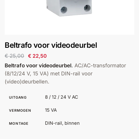
installatie
Alarmsystemen
Account
Contact
Help
Wagen
Camera's
Beltrafo voor videodeurbel
&
Intercom
€
25,00
€
22,50
Beltrafo voor videodeurbel
.
AC/AC-transformator
Branddetectie
(8/12/24 V, 15 VA) met DIN-rail voor
(video)deurbellen.
Inbraakbeveiliging
8 / 12 / 24 V AC
UITGANG
Merken
15 VA
VERMOGEN
DIN-rail, binnen
MONTAGE
Outlet
SALE