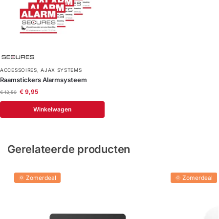
ACCESSOIRES
,
AJAX SYSTEMS
Raamstickers Alarmsysteem
€
9,95
€
12,50
Winkelwagen
Gerelateerde producten
🌞 Zomerdeal
🌞 Zomerdeal