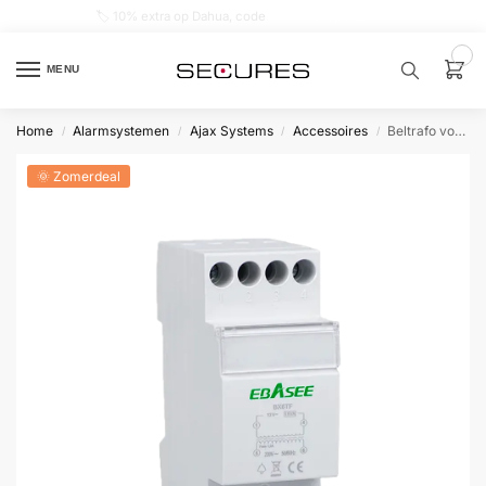
🏷️ 10% extra op Dahua, code
dahuasupersale
0
MENU
Home
Alarmsystemen
Ajax Systems
Accessoires
Beltrafo voor videodeurbel
/
/
/
/
Zoek een
product…
🌞 Zomerdeal
P
O
P
U
L
A
I
R
Alarm
samenstellen
Alarm
met