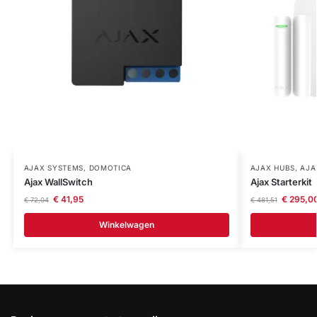
AJAX SYSTEMS
,
DOMOTICA
AJAX HUBS
,
AJA
Ajax WallSwitch
Ajax Starterkit
€
41,95
€
295,0
€
72,04
€
481,51
Winkelwagen