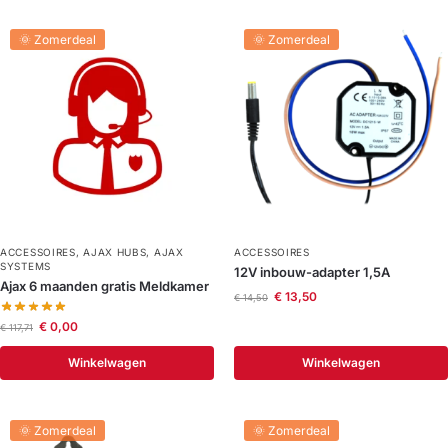
🌞 Zomerdeal
🌞 Zomerdeal
ACCESSOIRES
,
AJAX HUBS
,
AJAX
ACCESSOIRES
SYSTEMS
12V inbouw-adapter 1,5A
Ajax 6 maanden gratis Meldkamer
€
13,50
€
14,50
€
0,00
€
117,71
Winkelwagen
Winkelwagen
🌞 Zomerdeal
🌞 Zomerdeal