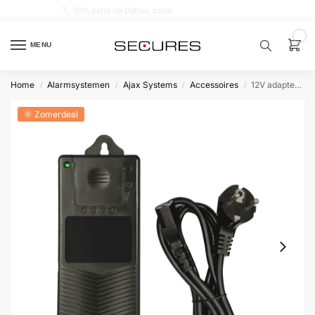
🏷️ 10% extra op Dahua, code
dahuasupersale
0
MENU
Home
Alarmsystemen
Ajax Systems
Accessoires
12V adapter 5A met 4 aansluitingen
/
/
/
/
Zoek een
product…
🌞 Zomerdeal
P
O
P
U
L
A
I
R
Alarm
samenstellen
Alarm
met