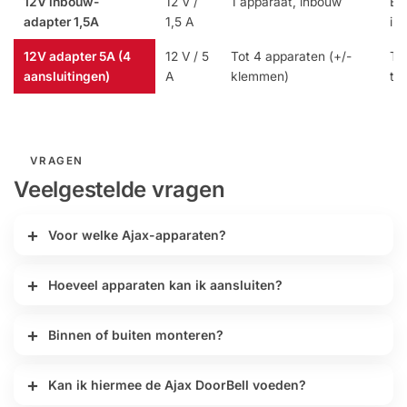
12V inbouw-
12 V /
1 apparaat, inbouw
Eé
adapter 1,5A
1,5 A
in
12V adapter 5A (4
12 V / 5
Tot 4 apparaten (+/-
To
aansluitingen)
A
klemmen)
teg
VRAGEN
Veelgestelde vragen
Voor welke Ajax-apparaten?
Hoeveel apparaten kan ik aansluiten?
Binnen of buiten monteren?
Kan ik hiermee de Ajax DoorBell voeden?