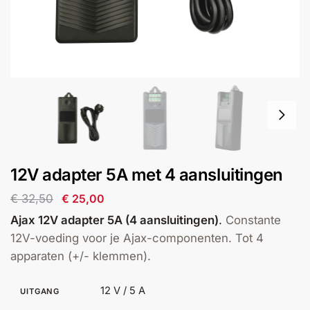
installatie
Alarmsystemen
Account
Contact
Help
Wagen
Camera's
&
Intercom
Branddetectie
12V adapter 5A met 4 aansluitingen
€
32,50
€
25,00
Inbraakbeveiliging
Ajax 12V adapter 5A (4 aansluitingen)
.
Constante
12V-voeding voor je Ajax-componenten. Tot 4
Merken
apparaten (+/- klemmen).
Outlet
SALE
12 V / 5 A
UITGANG