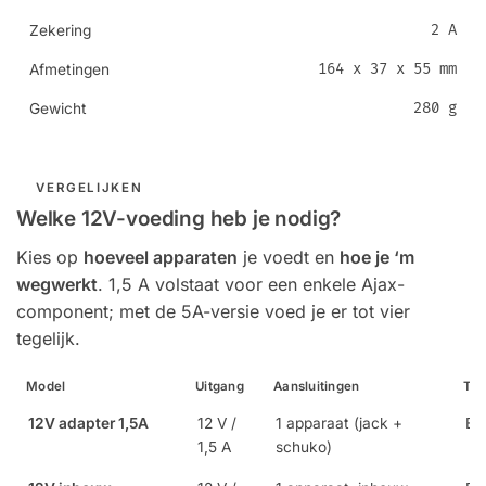
2 A
Zekering
164 x 37 x 55 mm
Afmetingen
280 g
Gewicht
VERGELIJKEN
Welke 12V-voeding heb je nodig?
Kies op
hoeveel apparaten
je voedt en
hoe je ‘m
wegwerkt
. 1,5 A volstaat voor een enkele Ajax-
component; met de 5A-versie voed je er tot vier
tegelijk.
Model
Uitgang
Aansluitingen
Toe
12V adapter 1,5A
12 V /
1 apparaat (jack +
Eé
1,5 A
schuko)