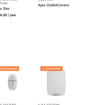
STEMS
Ajax OutletCovers
ax Sim
4,00
/ jaar
🌞 Zomerdeal
🌞 Zomerdeal
X SYSTEMS
,
AJAX SYSTEMS
,