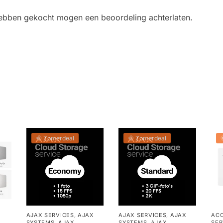
 hebben gekocht mogen een beoordeling achterlaten.
🌞 Zomerdeal
🌞 Zomerdeal
AJAX SERVICES
,
AJAX
AJAX SERVICES
,
AJAX
ACC
SYSTEMS
,
AJAX
SYSTEMS
,
AJAX
SER