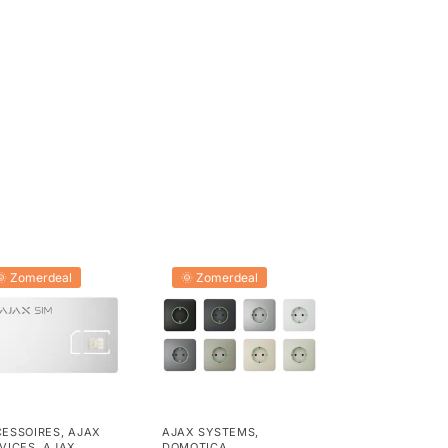
🌞 Zomerdeal
🌞 Zomerdeal
ESSOIRES
,
AJAX
AJAX SYSTEMS
,
VICES
,
AJAX
DOMOTICA