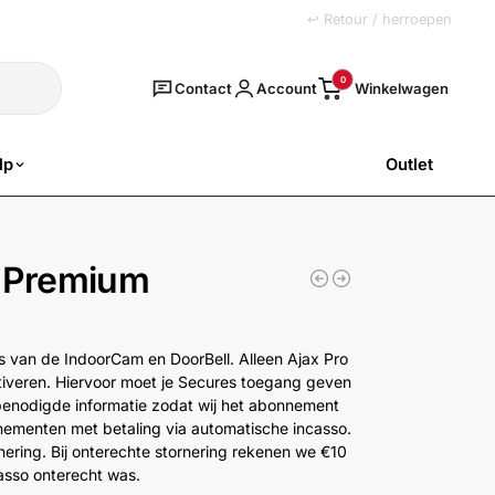
+31 (0)251 77 00 20
↩ Retour / herroepen
Zoeken
0
Contact
Account
lp
Outlet
SALE
e Premium
s van de IndoorCam en DoorBell. Alleen Ajax Pro
tiveren. Hiervoor moet je Secures toegang geven
e benodigde informatie zodat wij het abonnement
ementen met betaling via automatische incasso.
ering. Bij onterechte stornering rekenen we €10
casso onterecht was.