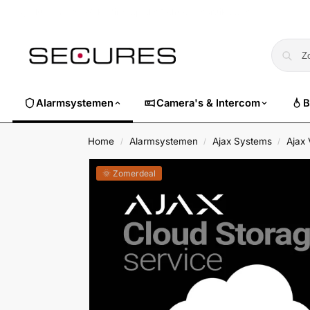
🏷️ Nu 10% EXTRA korting op alle Dahua. Gebruik code
dahuasuper
Alarmsystemen
Camera's & Intercom
B
Home
Alarmsystemen
Ajax Systems
Ajax
/
/
/
🌞 Zomerdeal