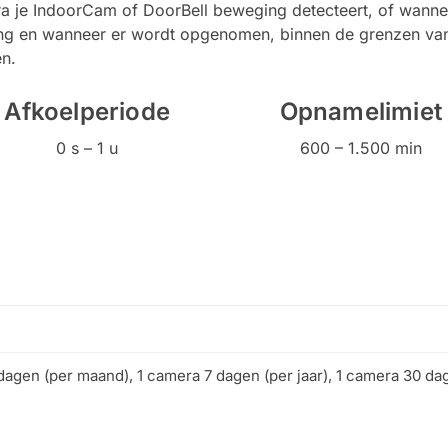
a je IndoorCam of DoorBell beweging detecteert, of wann
 lang en wanneer er wordt opgenomen, binnen de grenzen va
en.
Afkoelperiode
Opnamelimiet
0 s – 1 u
600 – 1.500 min
dagen (per maand), 1 camera 7 dagen (per jaar), 1 camera 30 da