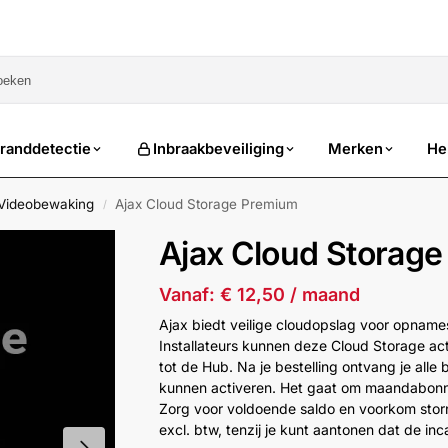
sale
randdetectie
Inbraakbeveiliging
Merken
He
 Videobewaking
Ajax Cloud Storage Premium
/
Ajax Cloud Storag
Vanaf:
€
12,50
/ maand
Ajax biedt veilige cloudopslag voor opname
Installateurs kunnen deze Cloud Storage ac
tot de Hub. Na je bestelling ontvang je all
kunnen activeren. Het gaat om maandabonn
Zorg voor voldoende saldo en voorkom storn
excl. btw, tenzij je kunt aantonen dat de in