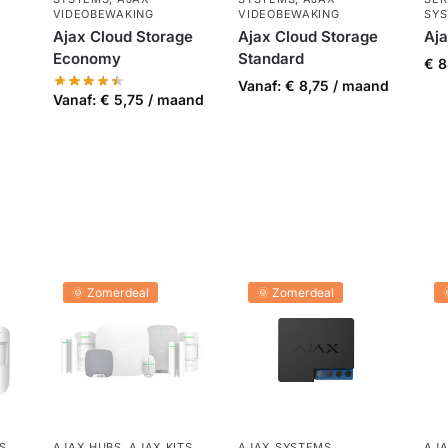
VIDEOBEWAKING
VIDEOBEWAKING
SY
Ajax Cloud Storage
Ajax Cloud Storage
Aj
Economy
Standard
€
8
Vanaf:
€
8,75
/ maand
Vanaf:
€
5,75
/ maand
🌞 Zomerdeal
🌞 Zomerdeal
S
,
AJAX HUBS
,
AJAX KITS
,
AJAX SYSTEMS
,
AJA