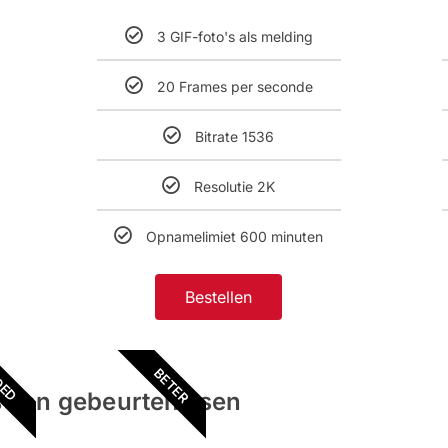
3 GIF-foto's als melding
20 Frames per seconde
Bitrate 1536
Resolutie 2K
Opnamelimiet 600 minuten
Bestellen
BETER
OED
s van gebeurtenissen