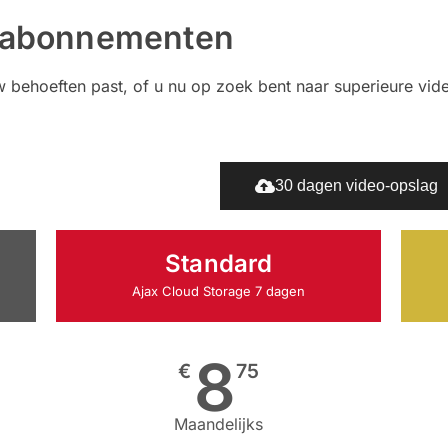
e abonnementen
 behoeften past, of u nu op zoek bent naar superieure vide
7 dagen video-opslag
30 dagen video-opslag
Standard
Ajax Cloud Storage 7 dagen
8
€
75
Maandelijks