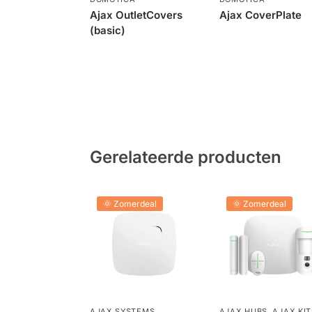
Ajax OutletCovers
Ajax CoverPlate
(basic)
Gerelateerde producten
🌞 Zomerdeal
🌞 Zomerdeal
AJAX SYSTEMS
,
AJAX HUBS
,
AJAX KIT