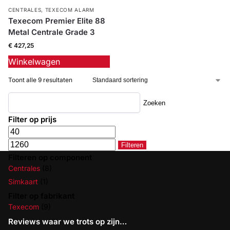
CENTRALES
,
TEXECOM ALARM
Texecom Premier Elite 88
Metal Centrale Grade 3
€
427,25
Winkelwagen
Toont alle 9 resultaten
Zoeken
Filter op prijs
Filteren
Filteren op component
Centrales
(8)
Simkaart
(1)
Filter op fabrikant
Texecom
(9)
Reviews waar we trots op zijn…