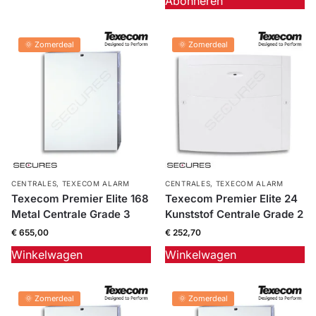
Abonneren
Outlet
SALE
🌞 Zomerdeal
🌞 Zomerdeal
Help &
service
CENTRALES
,
TEXECOM ALARM
CENTRALES
,
TEXECOM ALARM
Texecom Premier Elite 168
Texecom Premier Elite 24
Metal Centrale Grade 3
Kunststof Centrale Grade 2
€
655,00
€
252,70
Winkelwagen
Winkelwagen
🌞 Zomerdeal
🌞 Zomerdeal