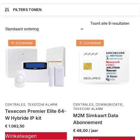
FILTERS TONEN
Alarm
met
installatie
Toont alle 9 resultaten
🌞 Zomerdeal
🌞 Zomerdeal
Alarmsystemen
Account
Contact
Help
Wagen
Camera's
&
Intercom
Branddetectie
CENTRALES
,
TEXECOM ALARM
CENTRALES
,
COMMUNICATIE
,
TEXECOM ALARM
Texecom Premier Elite 64-
Inbraakbeveiliging
M2M Simkaart Data
W Hybride IP kit
Abonnement
€
1.062,50
€
48,00
/ jaar
Merken
Winkelwagen