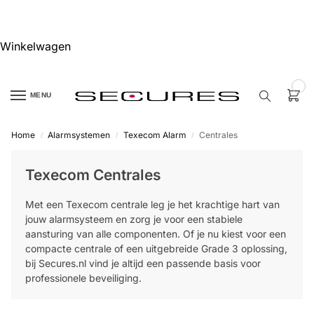
🏷️ 10% extra op Dahua, code
dahuasupersale
Winkelwagen
0
MENU
Home
Alarmsystemen
Texecom Alarm
Centrales
/
/
/
Zoek een
product…
Texecom Centrales
P
Met een Texecom centrale leg je het krachtige hart van
O
P
jouw alarmsysteem en zorg je voor een stabiele
U
aansturing van alle componenten. Of je nu kiest voor een
L
A
compacte centrale of een uitgebreide Grade 3 oplossing,
I
bij Secures.nl vind je altijd een passende basis voor
R
professionele beveiliging.
Alarm
samenstellen