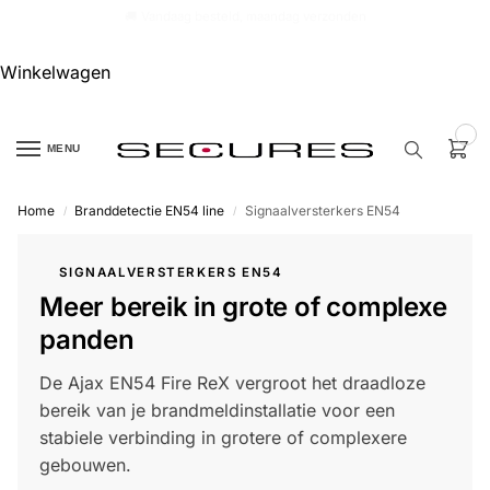
🏷️ 10% extra op Dahua, code
dahuasupersale
Winkelwagen
0
MENU
Home
Branddetectie EN54 line
Signaalversterkers EN54
/
/
Zoek een
product…
SIGNAALVERSTERKERS EN54
Meer bereik in grote of complexe
P
O
panden
P
U
L
De Ajax EN54 Fire ReX vergroot het draadloze
A
I
bereik van je brandmeldinstallatie voor een
R
stabiele verbinding in grotere of complexere
Alarm
gebouwen.
samenstellen