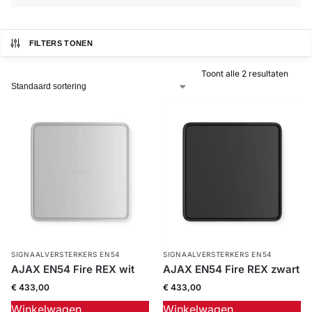
Alarm
met
FILTERS TONEN
installatie
Toont alle 2 resultaten
Alarmsystemen
Account
Contact
Help
Wagen
Camera's
&
Intercom
Branddetectie
Inbraakbeveiliging
SIGNAALVERSTERKERS EN54
SIGNAALVERSTERKERS EN54
AJAX EN54 Fire REX wit
AJAX EN54 Fire REX zwart
€
433,00
€
433,00
Merken
Winkelwagen
Winkelwagen