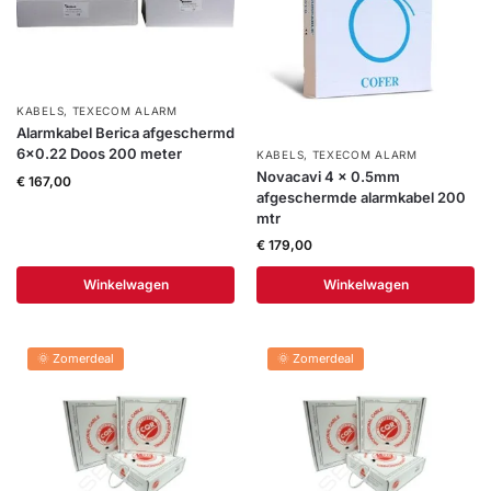
Help &
service
KABELS
,
TEXECOM ALARM
Alarmkabel Berica afgeschermd
6×0.22 Doos 200 meter
KABELS
,
TEXECOM ALARM
Novacavi 4 x 0.5mm
€
167,00
afgeschermde alarmkabel 200
mtr
€
179,00
Winkelwagen
Winkelwagen
🌞 Zomerdeal
🌞 Zomerdeal