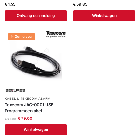
€
1,55
€
59,85
Ontvang een melding
Winkelwagen
🌞 Zomerdeal
KABELS
,
TEXECOM ALARM
Texecom JAC-0001 USB
Programmeerkabel
€
79,00
€
94,00
Winkelwagen