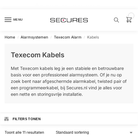
🏷️ 10% extra op Dahua, code
dahuasupersale
0
MENU
Home
Alarmsystemen
Texecom Alarm
Kabels
/
/
/
Zoek een
product…
Texecom Kabels
P
Met Texecom kabels leg je een stabiele en betrouwbare
O
P
basis voor een professioneel alarmsysteem. Of je nu op
U
zoek bent naar afgeschermde alarmkabel, twisted pair of
L
A
een programmeerkabel, bij Secures.nl vind je alles voor
I
een nette en storingsvrije installatie.
R
Alarm
samenstellen
FILTERS TONEN
Alarm
Toont alle 11 resultaten
met