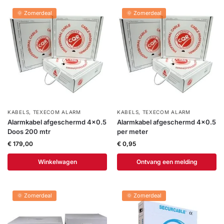
installatie
🌞 Zomerdeal
🌞 Zomerdeal
Alarmsystemen
Account
Contact
Help
Wagen
Camera's
&
Intercom
KABELS
,
TEXECOM ALARM
KABELS
,
TEXECOM ALARM
Branddetectie
Alarmkabel afgeschermd 4×0.5
Alarmkabel afgeschermd 4×0.5
Doos 200 mtr
per meter
€
179,00
€
0,95
Inbraakbeveiliging
Winkelwagen
Ontvang een melding
Merken
🌞 Zomerdeal
🌞 Zomerdeal
Outlet
SALE