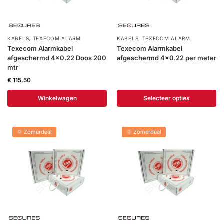
KABELS
,
TEXECOM ALARM
KABELS
,
TEXECOM ALARM
Texecom Alarmkabel
Texecom Alarmkabel
afgeschermd 4×0.22 Doos 200
afgeschermd 4×0.22 per meter
mtr
€
115,50
Winkelwagen
Selecteer opties
🌞 Zomerdeal
🌞 Zomerdeal