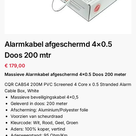
installatie
Alarmsystemen
Account
Contact
Help
Wagen
Camera's
Alarmkabel afgeschermd 4×0.5
&
Intercom
Doos 200 mtr
€
179,00
Branddetectie
Massieve Alarmkabel afgeschermd 4×0.5 Doos 200 meter
CQR CABS4 200M PVC Screened 4 Core x 0.5 Stranded Alarm
Inbraakbeveiliging
Cable Box, White
Massieve beveiligingskabel 4×0,5
Geleverd in doos: 200 meter
Merken
Afscherming: Aluminium/Polyester folie
Voorzien van scheurdraad
Kleurcode: Wit, Rood, Geel, Groen
Outlet
SALE
Aders: 100% koper, vertind
Aderweerstand: 95 Ohm/Km