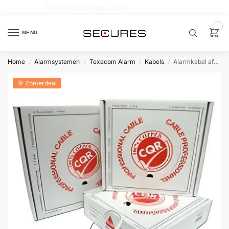
🏷️ 10% extra op Dahua, code
dahuasupersale
0
MENU
Home
Alarmsystemen
Texecom Alarm
Kabels
Alarmkabel afgeschermd 4×0.5 Doos 200 mtr
/
/
/
/
Zoek een
product…
🌞 Zomerdeal
P
O
P
U
L
A
I
R
Alarm
samenstellen
Alarm
met