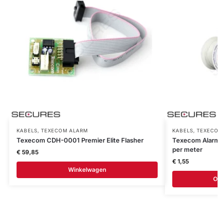
KABELS
,
TEXECOM ALARM
KABELS
,
TEXEC
Texecom CDH-0001 Premier Elite Flasher
Texecom Alarm
per meter
€
59,85
€
1,55
Winkelwagen
O