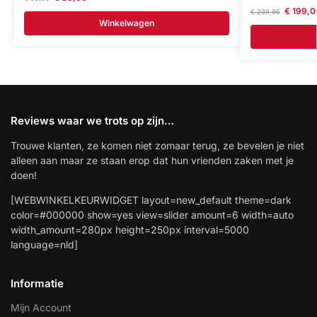
€
199,0
€
239,95
Winkelwagen
Reviews waar we trots op zijn…
Trouwe klanten, ze komen niet zomaar terug, ze bevelen je niet
alleen aan maar ze staan erop dat hun vrienden zaken met je
doen!
[WEBWINKELKEURWIDGET layout=new_default theme=dark
color=#000000 show=yes view=slider amount=6 width=auto
width_amount=280px height=250px interval=5000
language=nld]
Informatie
Mijn Account