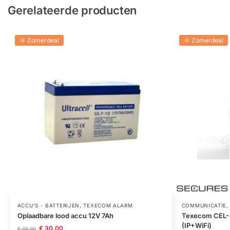
Gerelateerde producten
🌞 Zomerdeal
🌞 Zomerdeal
ACCU'S - BATTERIJEN
,
TEXECOM ALARM
COMMUNICATIE
Oplaadbare lood accu 12V 7Ah
Texecom CEL-
(IP+WiFi)
€
30,00
€
35,00