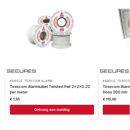
KABELS
,
TEXECOM ALARM
KABELS
,
TEXEC
Texecom Alarmkabel Twisted Pair 2x2x0.22
Texecom Alarm
per meter
Doos 200 mtr
€
1,55
€
115,50
Ontvang een melding