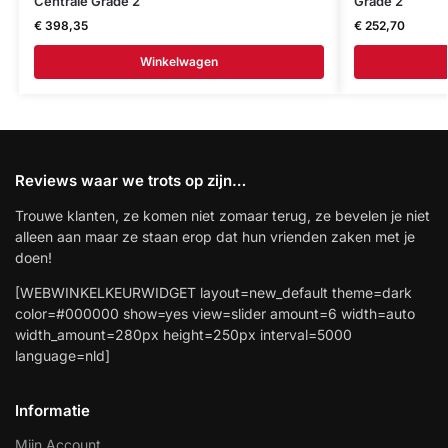
Centrale Grade 2
Grade 2
€
398,35
€
252,70
Winkelwagen
Reviews waar we trots op zijn…
Trouwe klanten, ze komen niet zomaar terug, ze bevelen je niet
alleen aan maar ze staan erop dat hun vrienden zaken met je
doen!
[WEBWINKELKEURWIDGET layout=new_default theme=dark
color=#000000 show=yes view=slider amount=6 width=auto
width_amount=280px height=250px interval=5000
language=nld]
Informatie
Mijn Account