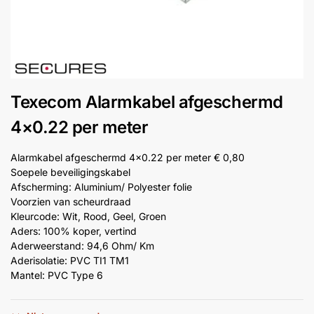
installatie
Alarmsystemen
Account
Contact
Help
Wagen
Camera's
Texecom Alarmkabel afgeschermd
&
Intercom
4×0.22 per meter
Alarmkabel afgeschermd 4×0.22 per meter € 0,80
Branddetectie
Soepele beveiligingskabel
Afscherming: Aluminium/ Polyester folie
Voorzien van scheurdraad
Inbraakbeveiliging
Kleurcode: Wit, Rood, Geel, Groen
Aders: 100% koper, vertind
Merken
Aderweerstand: 94,6 Ohm/ Km
Aderisolatie: PVC TI1 TM1
Mantel: PVC Type 6
Outlet
SALE