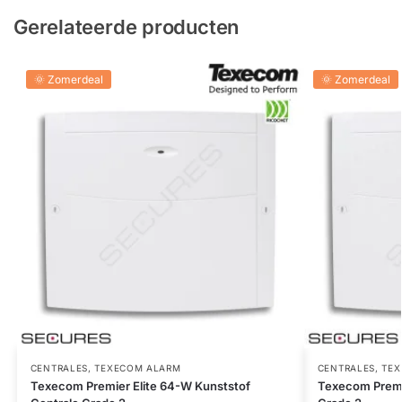
Gerelateerde producten
🌞 Zomerdeal
🌞 Zomerdeal
CENTRALES
,
TEXECOM ALARM
CENTRALES
,
TEX
Texecom Premier Elite 64-W Kunststof
Texecom Premie