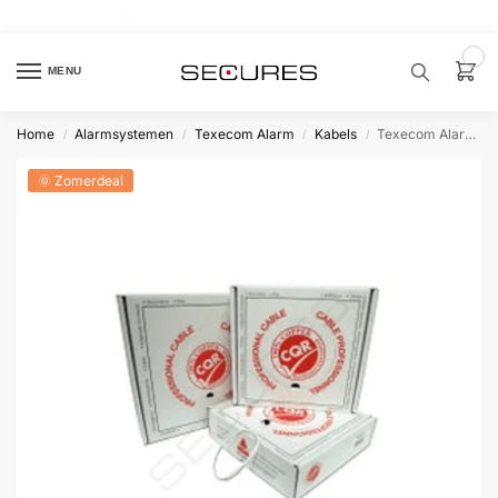
🏷️ 10% extra op Dahua, code
dahuasupersale
0
MENU
Home
Alarmsystemen
Texecom Alarm
Kabels
Texecom Alarmkabel afgeschermd 4×0.22 per meter
/
/
/
/
Zoek een
product…
🌞 Zomerdeal
P
O
P
U
L
A
I
R
Alarm
samenstellen
Alarm
met