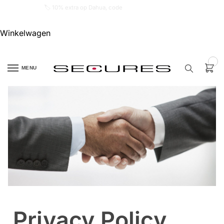
🏷️ 10% extra op Dahua, code
dahuasupersale
Winkelwagen
0
MENU
Zoek een
product…
P
O
P
U
L
A
I
R
Alarm
Privacy Policy
samenstellen