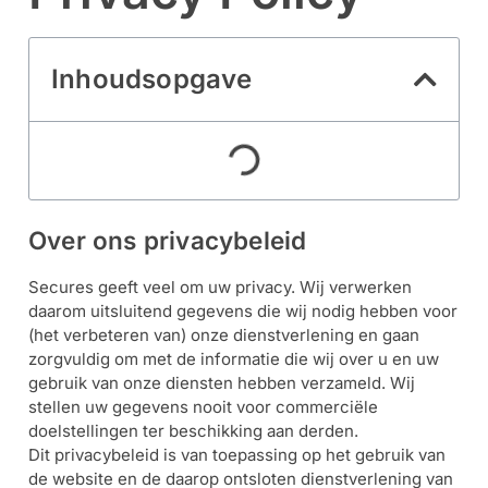
Alarm
met
Inhoudsopgave
installatie
Alarmsystemen
Account
Contact
Help
Wagen
Camera's
Over ons privacybeleid
&
Intercom
Secures geeft veel om uw privacy. Wij verwerken
daarom uitsluitend gegevens die wij nodig hebben voor
Branddetectie
(het verbeteren van) onze dienstverlening en gaan
zorgvuldig om met de informatie die wij over u en uw
gebruik van onze diensten hebben verzameld. Wij
Inbraakbeveiliging
stellen uw gegevens nooit voor commerciële
doelstellingen ter beschikking aan derden.
Dit privacybeleid is van toepassing op het gebruik van
Merken
de website en de daarop ontsloten dienstverlening van