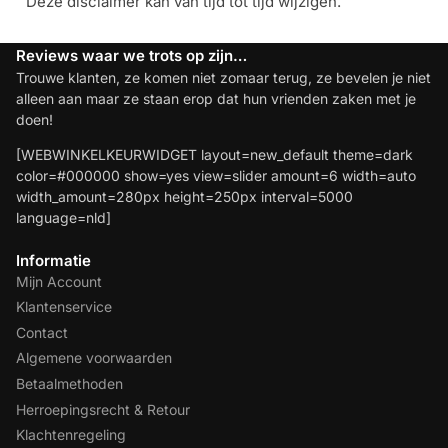
Deze disclaimer kan van tijd tot tijd wijzigen.
Reviews waar we trots op zijn…
Trouwe klanten, ze komen niet zomaar terug, ze bevelen je niet
alleen aan maar ze staan erop dat hun vrienden zaken met je
doen!
[WEBWINKELKEURWIDGET layout=new_default theme=dark
color=#000000 show=yes view=slider amount=6 width=auto
width_amount=280px height=250px interval=5000
language=nld]
Informatie
Mijn Account
Klantenservice
Contact
Algemene voorwaarden
Betaalmethoden
Herroepingsrecht & Retour
Klachtenregeling