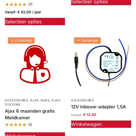
Selecteer opties
(7)
Outlet
SALE
Vanaf:
€
42,00
/ jaar
Selecteer opties
Help &
service
🌞 Zomerdeal
🌞 Zomerdeal
ACCESSOIRES
,
AJAX HUBS
,
AJAX
ACCESSOIRES
SYSTEMS
12V inbouw-adapter 1,5A
Ajax 6 maanden gratis
€
13,50
€
14,50
Meldkamer
Winkelwagen
(1)