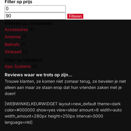
Filter op prijs
Filteren
Filteren op component
Accessoires
(6)
Antenne
(1)
Beltrafo
(1)
Simkaart
(1)
Filter op fabrikant
Ajax Systems
(8)
Reviews waar we trots op zijn…
Trouwe klanten, ze komen niet zomaar terug, ze bevelen je niet
alleen aan maar ze staan erop dat hun vrienden zaken met je
doen!
[WEBWINKELKEURWIDGET layout=new_default theme=dark
color=#000000 show=yes view=slider amount=6 width=auto
width_amount=280px height=250px interval=5000
language=nld]