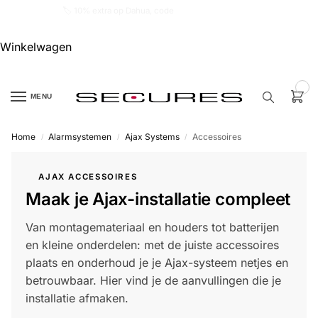
🏷️ 10% extra op Dahua, code
dahuasupersale
Winkelwagen
0
MENU
Home
Alarmsystemen
Ajax Systems
Accessoires
/
/
/
Zoek een
product…
AJAX ACCESSOIRES
Maak je Ajax-installatie compleet
P
O
P
Van montagemateriaal en houders tot batterijen
U
L
en kleine onderdelen: met de juiste accessoires
A
I
plaats en onderhoud je je Ajax-systeem netjes en
R
betrouwbaar. Hier vind je de aanvullingen die je
Alarm
installatie afmaken.
samenstellen