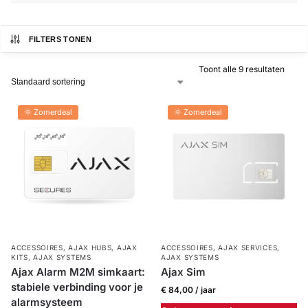
Alarm
met
FILTERS TONEN
installatie
Toont alle 9 resultaten
Alarmsystemen
🌞 Zomerdeal
🌞 Zomerdeal
Account
Contact
Help
Wagen
Camera's
&
Intercom
Branddetectie
Inbraakbeveiliging
ACCESSOIRES
,
AJAX HUBS
,
AJAX
ACCESSOIRES
,
AJAX SERVICES
,
KITS
,
AJAX SYSTEMS
AJAX SYSTEMS
Ajax Alarm M2M simkaart:
Ajax Sim
stabiele verbinding voor je
Merken
€
84,00
/ jaar
alarmsysteem