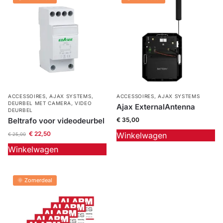
ACCESSOIRES
,
AJAX SYSTEMS
,
ACCESSOIRES
,
AJAX SYSTEMS
DEURBEL MET CAMERA
,
VIDEO
Ajax ExternalAntenna
DEURBEL
Beltrafo voor videodeurbel
€
35,00
€
22,50
Winkelwagen
€
25,00
Winkelwagen
🌞 Zomerdeal