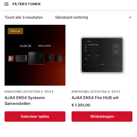
installatie
FILTERS TONEN
Toont alle 3 resultaten
Alarmsystemen
Nieuw
Account
Contact
Help
Wagen
Camera's
&
Intercom
Branddetectie
Inbraakbeveiliging
BRANDMELDCENTRALE EN54
BRANDMELDCENTRALE EN54
AJAX EN54 Systeem
AJAX EN54 Fire HUB wit
Samenstellen
€
1.301,00
Merken
Selecteer opties
Winkelwagen
Outlet
SALE