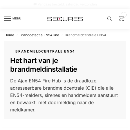
🏷️ 10% extra op Dahua, code
dahuasupersale
0
MENU
Home
Branddetectie EN54 line
Brandmeldcentrale EN54
/
/
Zoek een
product…
BRANDMELDCENTRALE EN54
Het hart van je
P
O
brandmeldinstallatie
P
U
L
De Ajax EN54 Fire Hub is de draadloze,
A
I
adresseerbare brandmeldcentrale (CIE) die alle
R
EN54-melders, sirenes en handmelders aanstuurt
Alarm
en bewaakt, met doormelding naar de
samenstellen
meldkamer.
Alarm
met