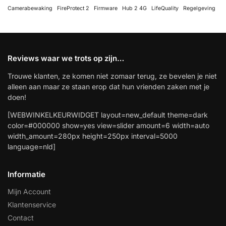
Camerabewaking
FireProtect 2
Firmware
Hub 2 4G
LifeQuality
Regelgeving
Reviews waar we trots op zijn…
Trouwe klanten, ze komen niet zomaar terug, ze bevelen je niet
alleen aan maar ze staan erop dat hun vrienden zaken met je
doen!
[WEBWINKELKEURWIDGET layout=new_default theme=dark
color=#000000 show=yes view=slider amount=6 width=auto
width_amount=280px height=250px interval=5000
language=nld]
Informatie
Mijn Account
Klantenservice
Contact