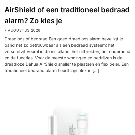
installatie
AirShield of een traditioneel bedraad
alarm? Zo kies je
Alarmsystemen
7 AUGUSTUS 2026
Account
Contact
Help
Wagen
Camera's
Draadloos of bedraad Een goed draadloos alarm beveiligt je
&
pand net zo betrouwbaar als een bedraad systeem; het
verschil zit vooral in de installatie, het uitbreiden, het onderhoud
Intercom
en de functies. Voor de meeste woningen en bedrijven is de
draadloze Dahua AirShield sneller te plaatsen en flexibeler. Een
Branddetectie
traditioneel bedraad alarm houdt zijn plek in […]
Inbraakbeveiliging
Merken
Outlet
SALE