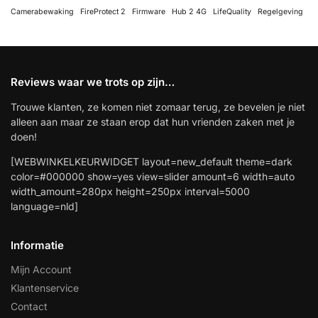
Camerabewaking
FireProtect 2
Firmware
Hub 2 4G
LifeQuality
Regelgeving
Reviews waar we trots op zijn…
Trouwe klanten, ze komen niet zomaar terug, ze bevelen je niet
alleen aan maar ze staan erop dat hun vrienden zaken met je
doen!
[WEBWINKELKEURWIDGET layout=new_default theme=dark
color=#000000 show=yes view=slider amount=6 width=auto
width_amount=280px height=250px interval=5000
language=nld]
Informatie
Mijn Account
Klantenservice
Contact