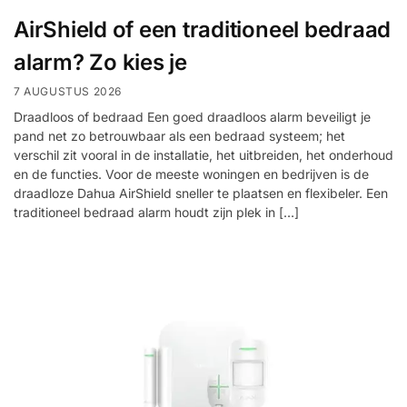
installatie
AirShield of een traditioneel bedraad
alarm? Zo kies je
Alarmsystemen
7 AUGUSTUS 2026
Account
Contact
Help
Wagen
Camera's
Draadloos of bedraad Een goed draadloos alarm beveiligt je
&
pand net zo betrouwbaar als een bedraad systeem; het
verschil zit vooral in de installatie, het uitbreiden, het onderhoud
Intercom
en de functies. Voor de meeste woningen en bedrijven is de
draadloze Dahua AirShield sneller te plaatsen en flexibeler. Een
Branddetectie
traditioneel bedraad alarm houdt zijn plek in […]
Inbraakbeveiliging
Merken
Outlet
SALE