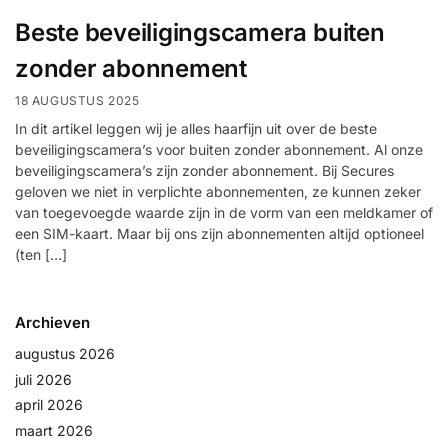
installatie
Beste beveiligingscamera buiten
zonder abonnement
Alarmsystemen
18 AUGUSTUS 2025
Account
Contact
Help
Wagen
Camera's
In dit artikel leggen wij je alles haarfijn uit over de beste
&
beveiligingscamera’s voor buiten zonder abonnement. Al onze
beveiligingscamera’s zijn zonder abonnement. Bij Secures
Intercom
geloven we niet in verplichte abonnementen, ze kunnen zeker
van toegevoegde waarde zijn in de vorm van een meldkamer of
Branddetectie
een SIM-kaart. Maar bij ons zijn abonnementen altijd optioneel
(ten […]
Inbraakbeveiliging
Archieven
Merken
augustus 2026
juli 2026
april 2026
Outlet
SALE
maart 2026