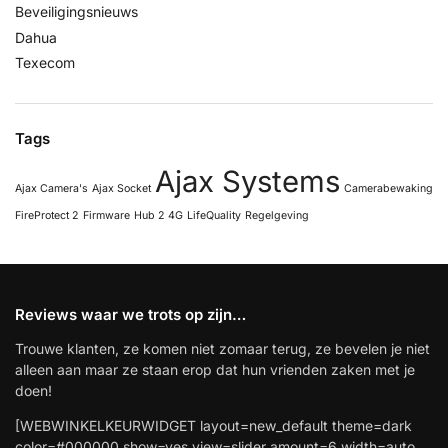
Beveiligingsnieuws
Dahua
Texecom
Tags
Ajax Systems
Ajax Camera's
Ajax Socket
Camerabewaking
FireProtect 2
Firmware
Hub 2 4G
LifeQuality
Regelgeving
Reviews waar we trots op zijn…
Trouwe klanten, ze komen niet zomaar terug, ze bevelen je niet
alleen aan maar ze staan erop dat hun vrienden zaken met je
doen!
[WEBWINKELKEURWIDGET layout=new_default theme=dark
color=#000000 show=yes view=slider amount=6 width=auto