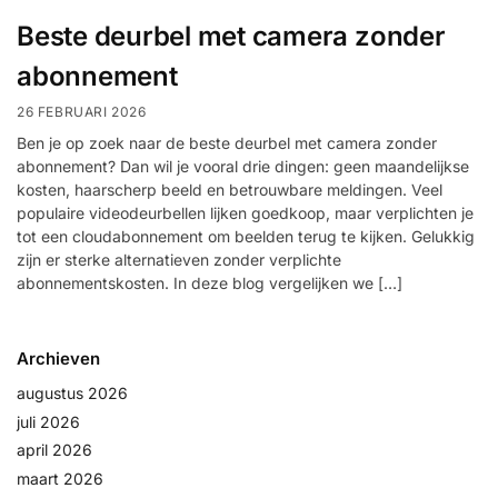
installatie
Beste deurbel met camera zonder
abonnement
Alarmsystemen
26 FEBRUARI 2026
Account
Contact
Help
Wagen
Camera's
Ben je op zoek naar de beste deurbel met camera zonder
&
abonnement? Dan wil je vooral drie dingen: geen maandelijkse
kosten, haarscherp beeld en betrouwbare meldingen. Veel
Intercom
populaire videodeurbellen lijken goedkoop, maar verplichten je
tot een cloudabonnement om beelden terug te kijken. Gelukkig
Branddetectie
zijn er sterke alternatieven zonder verplichte
abonnementskosten. In deze blog vergelijken we […]
Inbraakbeveiliging
Archieven
Merken
augustus 2026
juli 2026
april 2026
Outlet
SALE
maart 2026